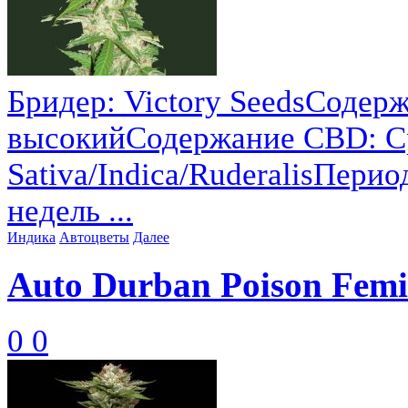
Бридер: Victory SeedsСодер
высокийСодержание CBD: С
Sativa/Indica/RuderalisПери
недель ...
Индика
Автоцветы
Далее
Auto Durban Poison Femi
0
0