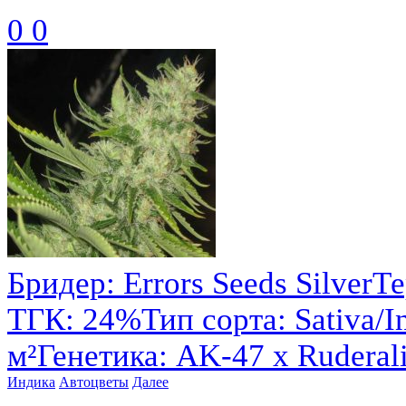
0
0
Бридер: Errors Seeds Silve
ТГК: 24%Тип сорта: Sativa/I
м²Генетика: AK-47 x Ruderali
Индика
Автоцветы
Далее