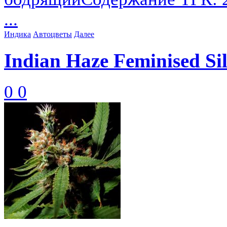
...
Индика
Автоцветы
Далее
Indian Haze Feminised Si
0
0