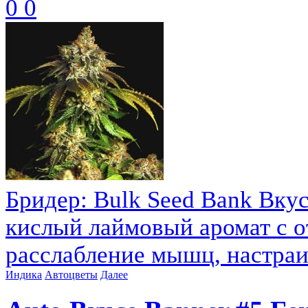
0
0
Бридер: Bulk Seed Bank Вкус
кислый лаймовый аромат с о
расслабление мышц, настраива
Индика
Автоцветы
Далее