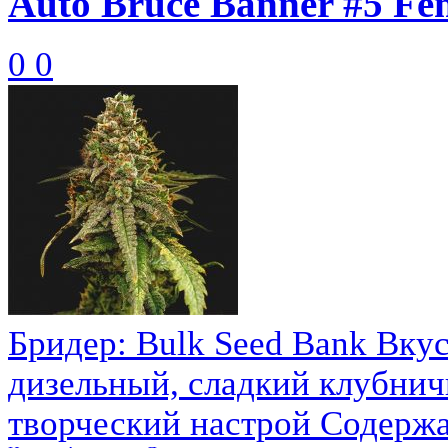
Auto Bruce Banner #5 Fe
0
0
Бридер: Bulk Seed Bank Вкус
дизельный, сладкий клубнич
творческий настрой Содержан