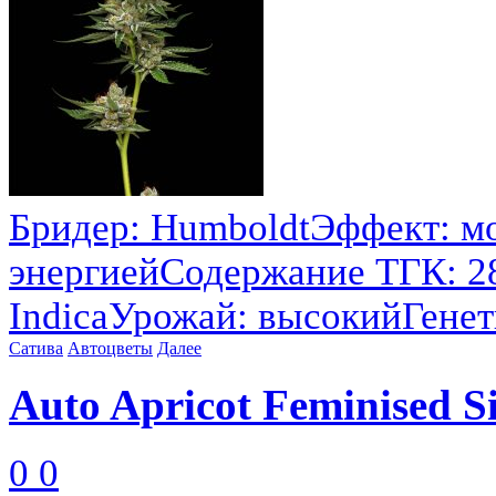
Бридер: HumboldtЭффект: 
энергиейСодержание ТГК: 2
IndicaУрожай: высокийГенетик
Сатива
Автоцветы
Далее
Auto Apricot Feminised Si
0
0