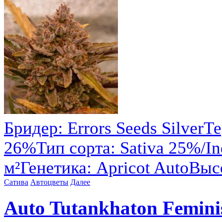
Бридер: Errors Seeds Silve
26%Тип сорта: Sativa 25%/In
м²Генетика: Apricot AutoВысо
Сатива
Автоцветы
Далее
Auto Tutankhaton Feminise