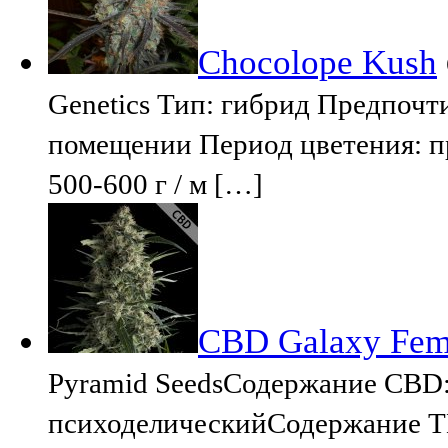
Chocolope Kush
Genetics Тип: гибрид Предпочт
помещении Период цветения: п
500-600 г / м […]
CBD Galaxy Femi
Pyramid SeedsСодержание CBD
психоделическийСодержание ТГ