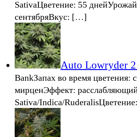
SativaЦветение: 55 днейУрожай
сентябряВкус: […]
Auto Lowryder 2 
BankЗапах во время цветения: 
мирценЭффект: расслабляющий
Sativa/Indica/RuderalisЦветени