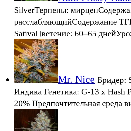
SilverТерпены: мирценСодержа
расслабляющийСодержание ТГК
SativaЦветение: 60–65 днейУро
Mr. Nice
Бридер: 
Индика Генетика: G-13 x Hash P
20% Предпочтительная среда в