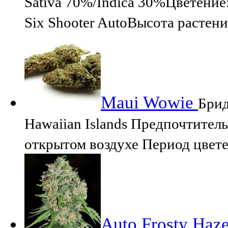
Sativa 70%/Indica 30%Цветение
Six Shooter AutoВысота растен
Maui Wowie
Брид
Hawaiian Islands Предпочтител
открытом воздухе Период цвете
Auto Frosty Haze