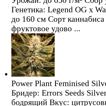
Урожай: до 650 г/м² Сбор
Генетика: Legend OG x Wat
до 160 см Сорт каннабиса 
фруктовое удово ...
Power Plant Feminised Silve
Бридер: Errors Seeds Silv
бодрящий Вкус: цитрусо