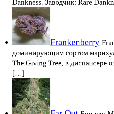
Dankness. Заводчик: Rare Dankn
Frankenberry
Fra
доминирующим сортом марихуа
The Giving Tree, в диспансере о
[…]
Far Out
Бридер: M