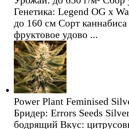
Урожай: до 650 г/м² Сбор
Генетика: Legend OG x Wat
до 160 см Сорт каннабиса 
фруктовое удово ...
Power Plant Feminised Silve
Бридер: Errors Seeds Silv
бодрящий Вкус: цитрусо