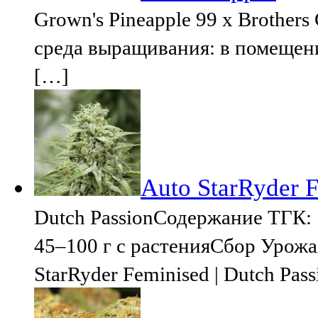
Grown's Pineapple 99 x Brothe
среда выращивания: в помещени
[…]
Auto StarRyder F
Dutch PassionСодержание ТГК: 
45–100 г с растенияСбор Урож
StarRyder Feminised | Dutch Pass