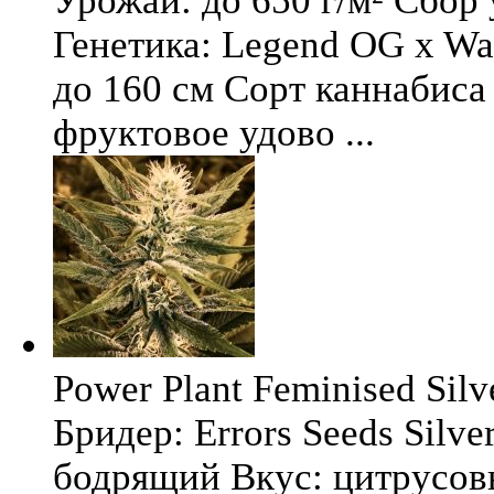
Урожай: до 650 г/м² Сбор
Генетика: Legend OG x Wat
до 160 см Сорт каннабиса 
фруктовое удово ...
Power Plant Feminised Silve
Бридер: Errors Seeds Silv
бодрящий Вкус: цитрусо