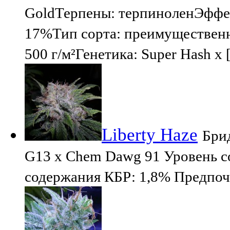
GoldТерпены: терпиноленЭффе
17%Тип сорта: преимущественн
500 г/м²Генетика: Super Hash x
Liberty Haze
Брид
G13 x Chem Dawg 91 Уровень с
содержания КБР: 1,8% Предпоч