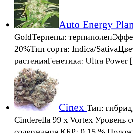
Auto Energy Pla
GoldТерпены: терпиноленЭффе
20%Тип сорта: Indica/SativaЦве
растенияГенетика: Ultra Power 
Cinex
Тип: гибрид
Cinderella 99 x Vortex Уровень
содержания КБР: 0,15 % Полож