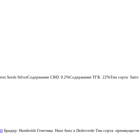
rors Seeds SilverСодержание CBD: 0.2%Содержание ТГК: 22%Тип сорта: SativaЦ
to
Бридер: Humboldt Генетика: Haze Auto x Dedoverde Тип сорта: преимущес