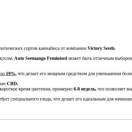
кзотических сортов каннабиса от компании
Victory Seeds
.
вкусом,
Auto Seemango Feminised
может быть отличным выбором 
оло
19%
,
что делает его мощным средством для уменьшения боли 
ние
CBD.
 короткое время цветения, примерно
6-8 недель,
что позволяет в
ебует специального ухода, что делает его идеальным для начина