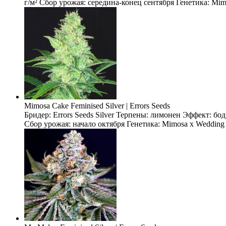
г/м² Сбор урожая: середина-конец сентября Генетика: Mimo
Mimosa Cake Feminised Silver | Errors Seeds
Бридер: Errors Seeds Silver Терпены: лимонен Эффект: бо
Сбор урожая: начало октября Генетика: Mimosa x Wedding 