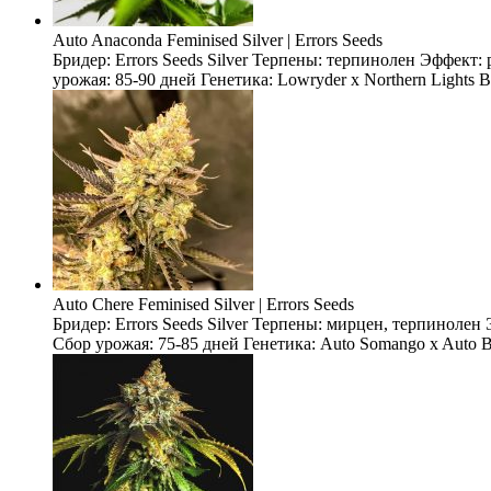
Auto Anaconda Feminised Silver | Errors Seeds
Бридер: Errors Seeds Silver Терпены: терпинолен Эффект
урожая: 85-90 дней Генетика: Lowryder x Northern Lights 
Auto Chere Feminised Silver | Errors Seeds
Бридер: Errors Seeds Silver Терпены: мирцен, терпиноле
Сбор урожая: 75-85 дней Генетика: Auto Somango x Auto Bl