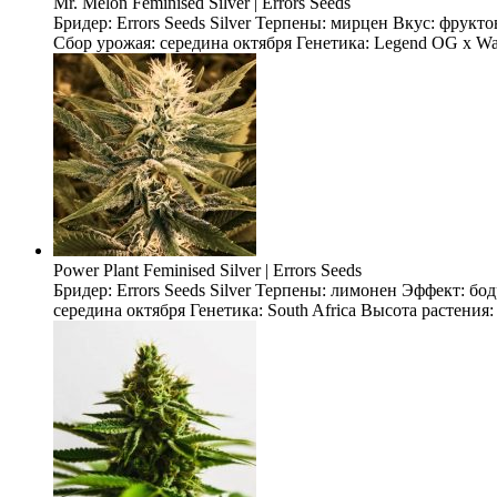
Mr. Melon Feminised Silver | Errors Seeds
Бридер: Errors Seeds Silver Терпены: мирцен Вкус: фрукт
Сбор урожая: середина октября Генетика: Legend OG x Wate
Power Plant Feminised Silver | Errors Seeds
Бридер: Errors Seeds Silver Терпены: лимонен Эффект: б
середина октября Генетика: South Africa Высота растения