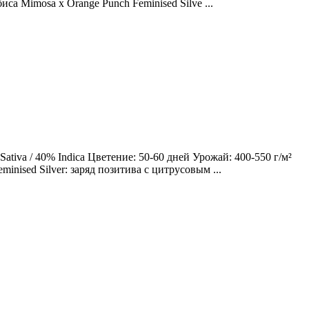
са Mimosa x Orange Punch Feminised Silve ...
tiva / 40% Indica Цветение: 50-60 дней Урожай: 400-550 г/м²
nised Silver: заряд позитива с цитрусовым ...