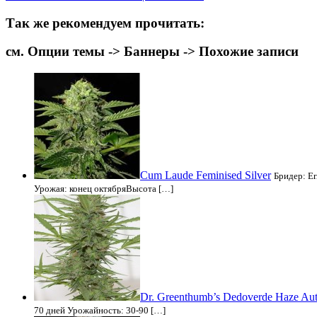
Так же рекомендуем прочитать:
см. Опции темы -> Баннеры -> Похожие записи
Cum Laude Feminised Silver
Бридер: Er
Урожая: конец октябряВысота […]
Dr. Greenthumb’s Dedoverde Haze Au
70 дней Урожайность: 30-90 […]