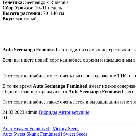
Генетика:
Seemango x Ruderalis
Сбор Урожая:
10–11 недель
Высота растения:
70–140 см
Вкус:
манговый
Auto Seemango Feminised
– это один из самых интересных и э
Если вы ищете новый сорт каннабиса с ярким и насыщенным 
Этот сорт каннабиса имеет очень
высокое содержание
THC
ок
В то же время
Auto Seemango Feminised
имеет низкое содержа
Одно из главных преимуществ
Auto Seemango Feminised
– его
Этот сорт каннабиса также очень легок в выращивании и не тр
24.03.2023
admin
Гибриды
Автоцветущие
0
0
Auto Heaven Feminised | Victory Seeds
Auto Sweet Skunk Feminised | Sweet Seeds