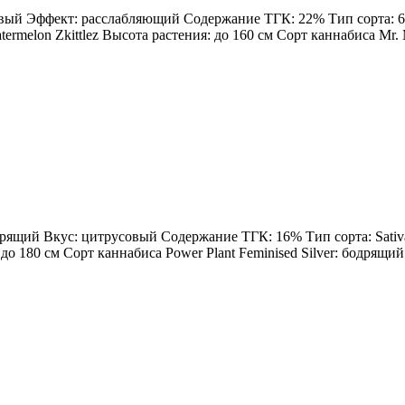
овый Эффект: расслабляющий Содержание ТГК: 22% Тип сорта: 60%
rmelon Zkittlez Высота растения: до 160 см Сорт каннабиса Mr. Me
одрящий Вкус: цитрусовый Содержание ТГК: 16% Тип сорта: Sativa
: до 180 см Сорт каннабиса Power Plant Feminised Silver: бодрящ