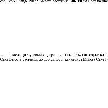
sa Evo x Orange Punch Высота растения: 140-180 см Сорт каннаби
дрящий Вкус: цитрусовый Содержание ТГК: 23% Тип сорта: 60% Sa
Cake Высота растения: до 150 см Сорт каннабиса Mimosa Cake Femi