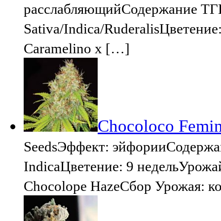
расслабляющийСодержание ТГК
Sativa/Indica/RuderalisЦветение
Caramelino x […]
Chocoloco Femini
SeedsЭффект: эйфорииСодержан
IndicaЦветение: 9 недельУрожай:
Chocolope HazeСбор Урожая: к