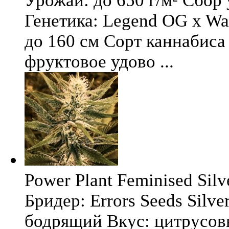
Урожай: до 650 г/м² Сбор
Генетика: Legend OG x Wat
до 160 см Сорт каннабиса 
фруктовое удово ...
Power Plant Feminised Silve
Бридер: Errors Seeds Silv
бодрящий Вкус: цитрусо