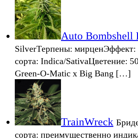
Auto Bombshell 
SilverТерпены: мирценЭффект
сорта: Indica/SativaЦветение: 
Green-O-Matic x Big Bang […]
TrainWreck
Бриде
сорта: преимущественно индика