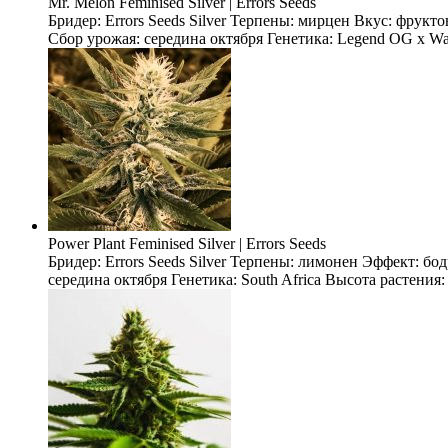
Mr. Melon Feminised Silver | Errors Seeds
Бридер: Errors Seeds Silver Терпены: мирцен Вкус: фрукт
Сбор урожая: середина октября Генетика: Legend OG x Wate
Power Plant Feminised Silver | Errors Seeds
Бридер: Errors Seeds Silver Терпены: лимонен Эффект: б
середина октября Генетика: South Africa Высота растения