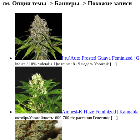
см. Опции темы -> Баннеры -> Похожие записи
[:ru]Auto Frosted Guava Feminized | G
Indica / 10% ruderalis Цветение: 8 - 9 недель Урожай: […]
Amnesi-K Haze Feminized | Kannabia
октябрьУрожайность: 600-700 г/с растения.Генетика: […]