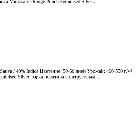
са Mimosa x Orange Punch Feminised Silve ...
tiva / 40% Indica Цветение: 50-60 дней Урожай: 400-550 г/м²
nised Silver: заряд позитива с цитрусовым ...