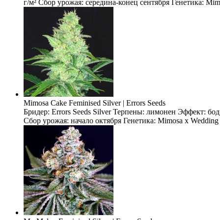
г/м² Сбор урожая: середина-конец сентября Генетика: Mimo
Mimosa Cake Feminised Silver | Errors Seeds
Бридер: Errors Seeds Silver Терпены: лимонен Эффект: бо
Сбор урожая: начало октября Генетика: Mimosa x Wedding 