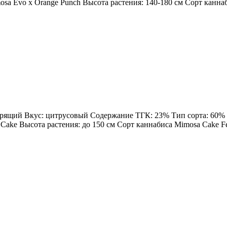
sa Evo x Orange Punch Высота растения: 140-180 см Сорт каннаби
дрящий Вкус: цитрусовый Содержание ТГК: 23% Тип сорта: 60% Sa
Cake Высота растения: до 150 см Сорт каннабиса Mimosa Cake Femi