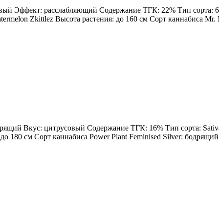
овый Эффект: расслабляющий Содержание ТГК: 22% Тип сорта: 60%
rmelon Zkittlez Высота растения: до 160 см Сорт каннабиса Mr. Me
одрящий Вкус: цитрусовый Содержание ТГК: 16% Тип сорта: Sativa
: до 180 см Сорт каннабиса Power Plant Feminised Silver: бодрящ