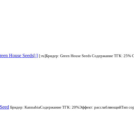
reen House Seeds[:]
[:ru]Бридер: Green House Seeds Содержание ТГК: 25%
 Seed
Бридер: KannabiaСодержание ТГК: 20%Эффект: расслабляющийТип сорт