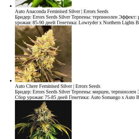
Auto Anaconda Feminised Silver | Errors Seeds
Бридер: Errors Seeds Silver Терпены: терпинолен Эффект
урожая: 85-90 дней Генетика: Lowryder x Northern Lights 
Auto Chere Feminised Silver | Errors Seeds
Бридер: Errors Seeds Silver Терпены: мирцен, терпиноле
Сбор урожая: 75-85 дней Генетика: Auto Somango x Auto Bl