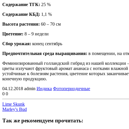
Содержание TГК:
25 %
Содержание КБД:
1,1 %
Высота растения:
60 – 70 cм
Цветение:
8 – 9 недели
Сбор урожая:
конец сентябрь
Предпочтительная среда выращивания:
в помещении, на от
Феминизированный голландский гибрид из нашей коллекции —
цветы излучают фруктовый аромат ананаса с нотками влажной з
устойчивые к болезням растения, цветение которых заканчива
конечную продукцию.
04.12.2018
admin
Индика
Фотопериодичные
0
0
Lime Skunk
Marley's Bud
Так же рекомендуем прочитать: