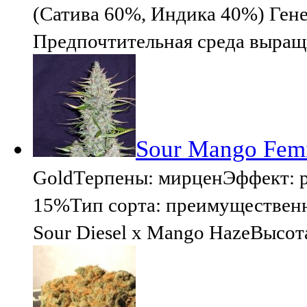
(Сатива 60%, Индика 40%) Ген
Предпочтительная среда выращ
Sour Mango Femi
GoldТерпены: мирценЭффект: 
15%Тип сорта: преимущественно
Sour Diesel x Mango HazeВысот