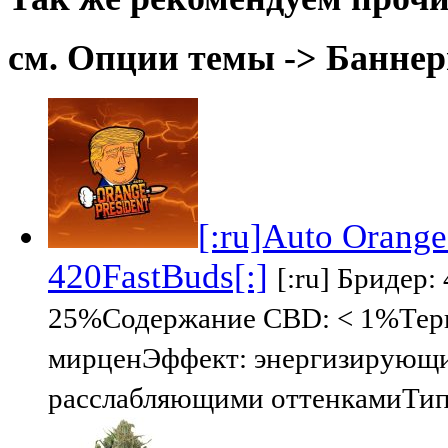
см. Опции темы -> Баннер
[:ru]Auto Orange
420FastBuds[:]
[:ru] Бридер
25%Содержание CBD: < 1%Терп
мирценЭффект: энергизирующи
расслабляющими оттенкамиТип