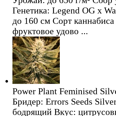
Урожай: до 650 г/м² Сбор
Генетика: Legend OG x Wat
до 160 см Сорт каннабиса 
фруктовое удово ...
Power Plant Feminised Silve
Бридер: Errors Seeds Silv
бодрящий Вкус: цитрусо