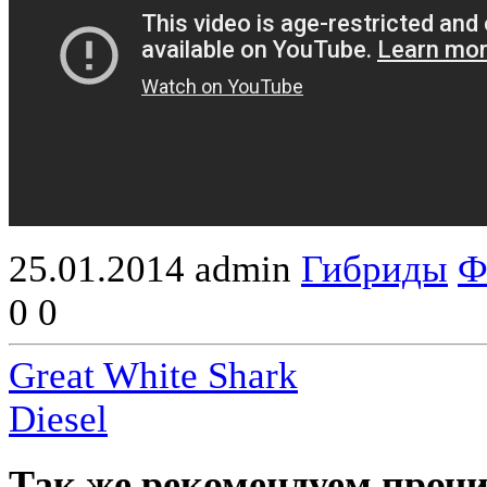
25.01.2014
admin
Гибриды
Ф
0
0
Great White Shark
Diesel
Так же рекомендуем прочи