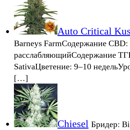
Auto Critical Ku
Barneys FarmСодержание CBD:
расслабляющийСодержание ТГК
SativaЦветение: 9–10 недельУрож
[…]
Chiesel
Бридер: B