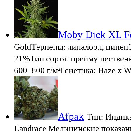
Moby Dick XL F
GoldТерпены: линалоол, пине
21%Тип сорта: преимущественн
600–800 г/м²Генетика: Haze x W
Afpak
Тип: Индика
Landrace Медицинские показан