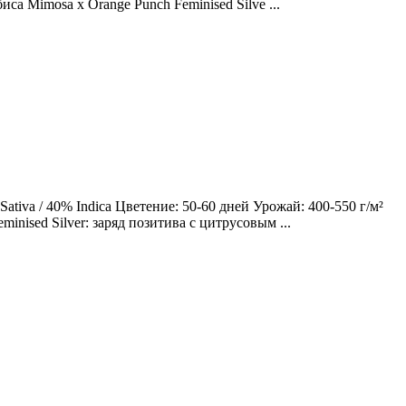
са Mimosa x Orange Punch Feminised Silve ...
tiva / 40% Indica Цветение: 50-60 дней Урожай: 400-550 г/м²
nised Silver: заряд позитива с цитрусовым ...