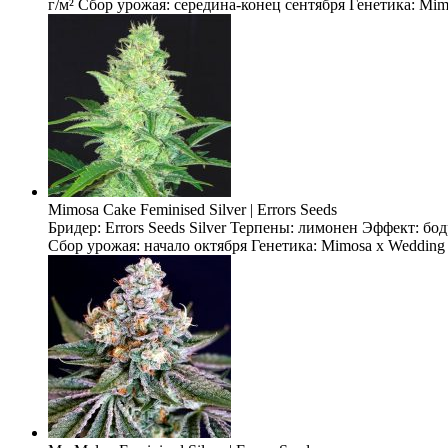
г/м² Сбор урожая: середина-конец сентября Генетика: Mimo
Mimosa Cake Feminised Silver | Errors Seeds
Бридер: Errors Seeds Silver Терпены: лимонен Эффект: бо
Сбор урожая: начало октября Генетика: Mimosa x Wedding 