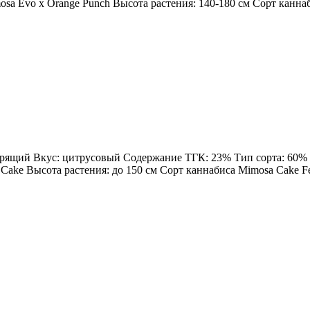
sa Evo x Orange Punch Высота растения: 140-180 см Сорт каннаби
дрящий Вкус: цитрусовый Содержание ТГК: 23% Тип сорта: 60% Sa
Cake Высота растения: до 150 см Сорт каннабиса Mimosa Cake Femi