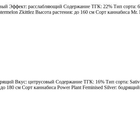
овый Эффект: расслабляющий Содержание ТГК: 22% Тип сорта: 60%
rmelon Zkittlez Высота растения: до 160 см Сорт каннабиса Mr. Me
одрящий Вкус: цитрусовый Содержание ТГК: 16% Тип сорта: Sativa
: до 180 см Сорт каннабиса Power Plant Feminised Silver: бодрящ