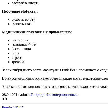
расслабленность
Побочные эффекты:
сухость во рту
сухость глаз
Медицинские показания к применению:
депрессия
головные боли
бессонница
боль
стресс
тревога
Запах гибридного сорта марихуаны Pink Pez напоминает о слад
Во вкусе наблюдаются некоторые сладкие ноты, некоторые сле
Эффекты от использования этого сорта можно охарактеризовать 
08.04.2014
admin
Гибриды
Фотопериодичные
0
0
Purple AK-47