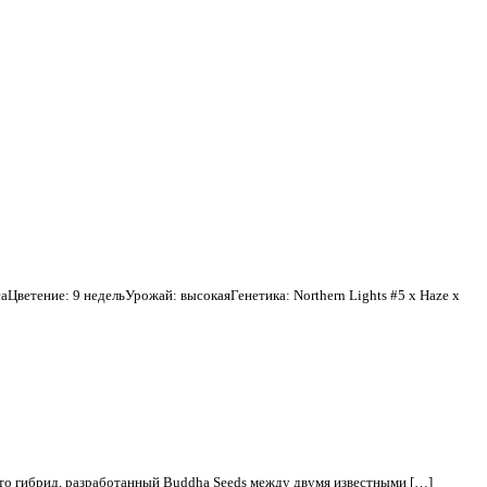
Цветение: 9 недельУрожай: высокаяГенетика: Northern Lights #5 x Haze x
это гибрид, разработанный Buddha Seeds между двумя известными […]