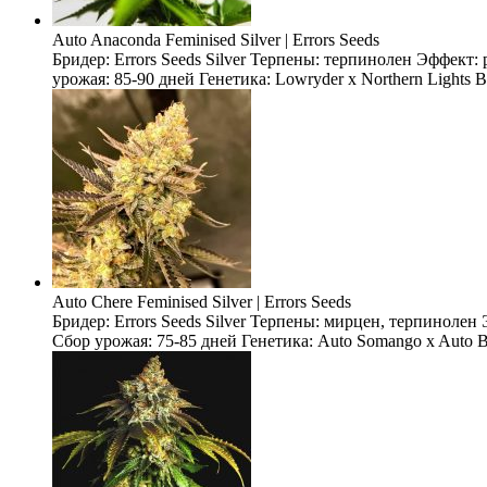
Auto Anaconda Feminised Silver | Errors Seeds
Бридер: Errors Seeds Silver Терпены: терпинолен Эффект
урожая: 85-90 дней Генетика: Lowryder x Northern Lights 
Auto Chere Feminised Silver | Errors Seeds
Бридер: Errors Seeds Silver Терпены: мирцен, терпиноле
Сбор урожая: 75-85 дней Генетика: Auto Somango x Auto Bl