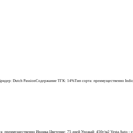
Бридер: Dutch PassionСодержание ТГК: 14%Тип сорта: преимущественно Indica
та: преимущественно Индика Цветение: 75 дней Урожай: 450г/м2 Vesta Auto - 