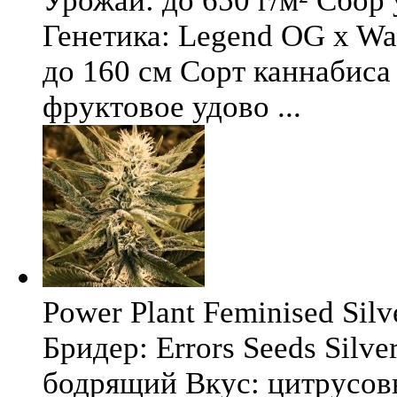
Урожай: до 650 г/м² Сбор
Генетика: Legend OG x Wat
до 160 см Сорт каннабиса 
фруктовое удово ...
Power Plant Feminised Silve
Бридер: Errors Seeds Silv
бодрящий Вкус: цитрусо