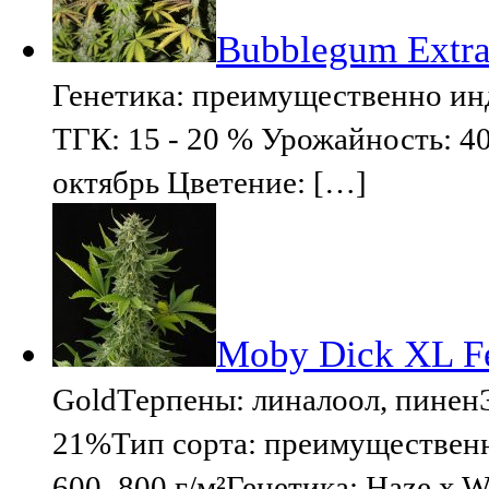
Bubblegum Extra
Генетика: преимущественно ин
ТГК: 15 - 20 % Урожайность: 40
октябрь Цветение: […]
Moby Dick XL F
GoldТерпены: линалоол, пине
21%Тип сорта: преимущественн
600–800 г/м²Генетика: Haze x W