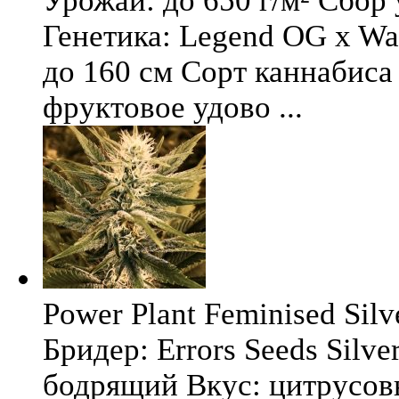
Урожай: до 650 г/м² Сбор
Генетика: Legend OG x Wat
до 160 см Сорт каннабиса 
фруктовое удово ...
Power Plant Feminised Silve
Бридер: Errors Seeds Silv
бодрящий Вкус: цитрусо