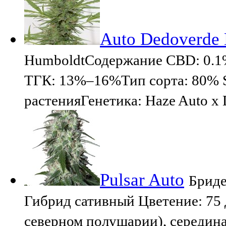
Auto Dedoverde 
HumboldtСодержание CBD: 0.
ТГК: 13%–16%Тип сорта: 80% Sa
растенияГенетика: Haze Auto x
Pulsar Auto
Бриде
Гибрид сативный Цветение: 75 
северном полушарии), середин