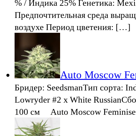
% / Индика 25% Генетика: Mexi
Предпочтительная среда выращ
воздухе Период цветения: […]
Auto Moscow Fem
Бридер: SeedsmanТип сорта: Ind
Lowryder #2 x White RussianСбо
100 см Auto Moscow Feminised