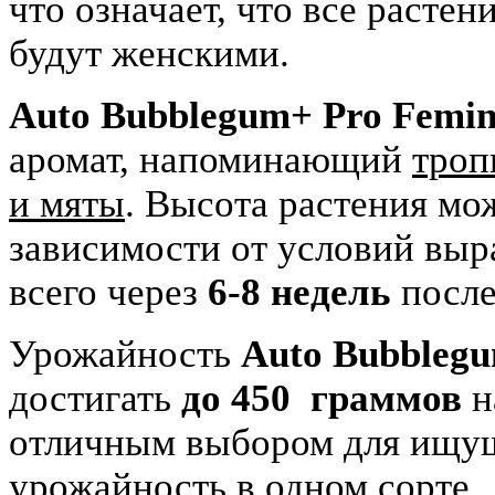
что означает, что все растен
будут женскими.
Auto Bubblegum+ Pro Femin
аромат, напоминающий
троп
и мяты
. Высота растения мо
зависимости от условий выр
всего через
6-8 недель
после
Урожайность
Auto Bubblegu
достигать
до 450 граммов
н
отличным выбором для ищущ
урожайность в одном сорте.