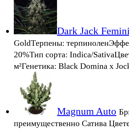
Dark Jack Femin
GoldТерпены: терпиноленЭффе
20%Тип сорта: Indica/SativaЦв
м²Генетика: Black Domina x Joc
Magnum Auto
Бр
преимущественно Сатива Цветен