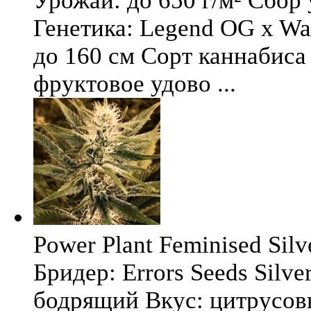
Урожай: до 650 г/м² Сбор
Генетика: Legend OG x Wat
до 160 см Сорт каннабиса 
фруктовое удово ...
Power Plant Feminised Silve
Бридер: Errors Seeds Silv
бодрящий Вкус: цитрусо