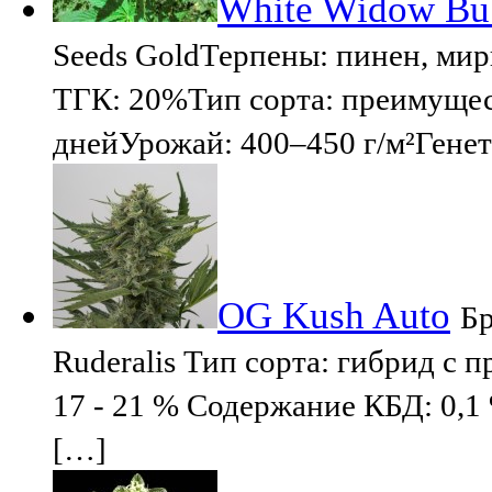
White Widow Bub
Seeds GoldТерпены: пинен, м
ТГК: 20%Тип сорта: преимущес
днейУрожай: 400–450 г/м²Генет
OG Kush Auto
Бр
Ruderalis Тип сорта: гибрид с
17 - 21 % Содержание КБД: 0,1 
[…]