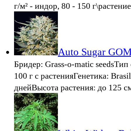
г/м² - индор, 80 - 150 г\растени
Auto Sugar GOM 
Бридер: Grass-o-matic seedsТип 
100 г с растенияГенетика: Brasi
днейВысота растения: до 125 с