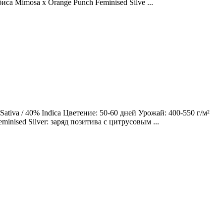
са Mimosa x Orange Punch Feminised Silve ...
tiva / 40% Indica Цветение: 50-60 дней Урожай: 400-550 г/м²
nised Silver: заряд позитива с цитрусовым ...