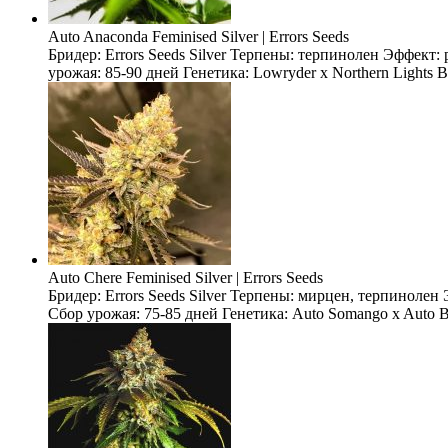
Auto Anaconda Feminised Silver | Errors Seeds
Бридер: Errors Seeds Silver Терпены: терпинолен Эффект
урожая: 85-90 дней Генетика: Lowryder x Northern Lights 
Auto Chere Feminised Silver | Errors Seeds
Бридер: Errors Seeds Silver Терпены: мирцен, терпиноле
Сбор урожая: 75-85 дней Генетика: Auto Somango x Auto Bl