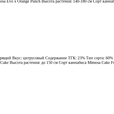
sa Evo x Orange Punch Высота растения: 140-180 см Сорт каннаби
дрящий Вкус: цитрусовый Содержание ТГК: 23% Тип сорта: 60% Sa
Cake Высота растения: до 150 см Сорт каннабиса Mimosa Cake Femi