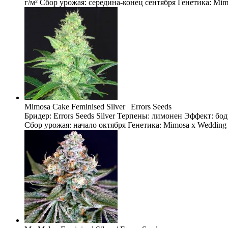
г/м² Сбор урожая: середина-конец сентября Генетика: Mimo
Mimosa Cake Feminised Silver | Errors Seeds
Бридер: Errors Seeds Silver Терпены: лимонен Эффект: бо
Сбор урожая: начало октября Генетика: Mimosa x Wedding 