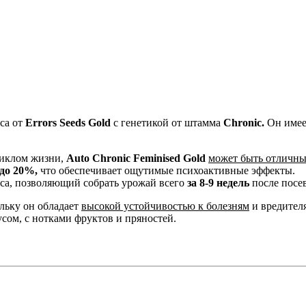
са от
Errors Seeds Gold
с генетикой от штамма
Chronic.
Он имее
циклом жизни,
Auto Chronic Feminised Gold
может быть отличн
до 20%,
что обеспечивает ощутимые психоактивные эффекты.
са, позволяющий собрать урожай всего
за 8-9 недель
после посев
льку он обладает
высокой устойчивостью к болезням
и вредител
сом, с нотками фруктов и пряностей.