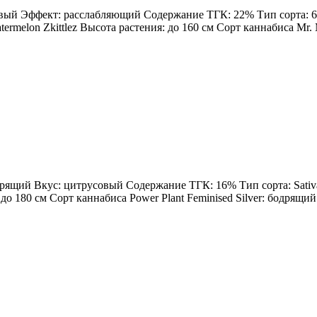
овый Эффект: расслабляющий Содержание ТГК: 22% Тип сорта: 60%
rmelon Zkittlez Высота растения: до 160 см Сорт каннабиса Mr. Me
одрящий Вкус: цитрусовый Содержание ТГК: 16% Тип сорта: Sativa
: до 180 см Сорт каннабиса Power Plant Feminised Silver: бодрящ