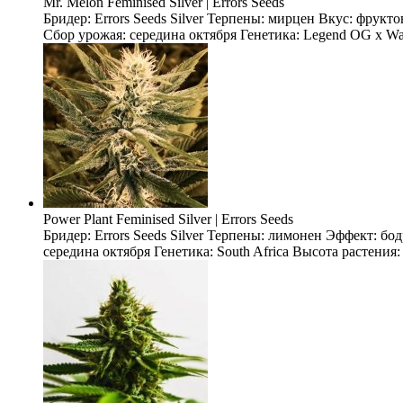
Mr. Melon Feminised Silver | Errors Seeds
Бридер: Errors Seeds Silver Терпены: мирцен Вкус: фрукт
Сбор урожая: середина октября Генетика: Legend OG x Wate
Power Plant Feminised Silver | Errors Seeds
Бридер: Errors Seeds Silver Терпены: лимонен Эффект: б
середина октября Генетика: South Africa Высота растения