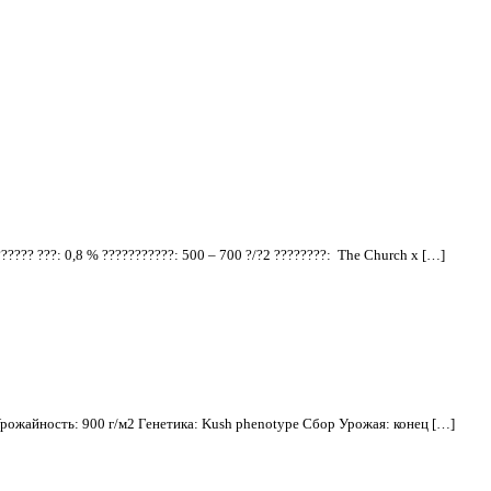
?????? ???: 0,8 % ???????????: 500 – 700 ?/?2 ????????: The Church x […]
рожайность: 900 г/м2 Генетика: Kush phenotype Сбор Урожая: конец […]