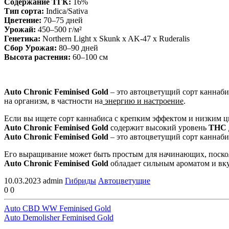
Содержание ТГК:
16%
Тип сорта:
Indica/Sativa
Цветение:
70–75 дней
Урожай:
450–500 г/м²
Генетика:
Northern Light x Skunk x AK-47 x Ruderalis
Сбор Урожая:
80–90 дней
Высота растения:
60–100 см
Auto Chronic Feminised Gold
– это автоцветущий сорт каннаби
на организм, в частности на
энергию и настроение
.
Если вы ищете сорт каннабиса с крепким эффектом и низким 
Auto Chronic Feminised Gold
содержит высокий уровень
THC 
Auto Chronic Feminised Gold
– это автоцветущий сорт каннаби
Его выращивание может быть простым для начинающих, поско
Auto Chronic Feminised Gold
обладает сильным ароматом и вку
10.03.2023
admin
Гибриды
Автоцветущие
0
0
Auto CBD WW Feminised Gold
Auto Demolisher Feminised Gold