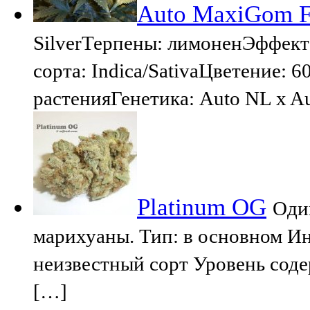
Auto MaxiGom Fe
SilverТерпены: лимоненЭффек
сорта: Indica/SativaЦветение: 6
растенияГенетика: Auto NL x 
Platinum OG
Оди
марихуаны. Тип: в основном Ин
неизвестный сорт Уровень сод
[…]