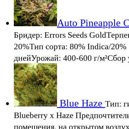
Auto Pineapple C
Бридер: Errors Seeds GoldТер
20%Тип сорта: 80% Indica/20%
днейУрожай: 400-600 г/м²Сбор 
Blue Haze
Тип: г
Blueberry x Haze Предпочтител
помещения, на открытом воздух