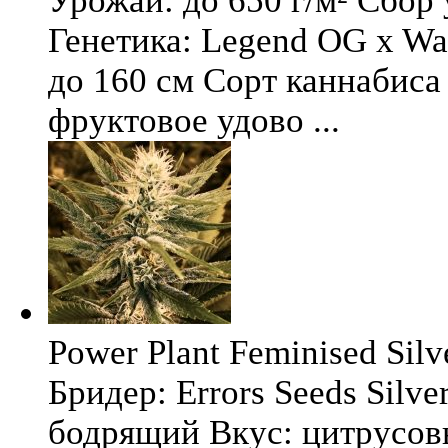
Урожай: до 650 г/м² Сбор
Генетика: Legend OG x Wat
до 160 см Сорт каннабиса 
фруктовое удово ...
Power Plant Feminised Silve
Бридер: Errors Seeds Silv
бодрящий Вкус: цитрусо