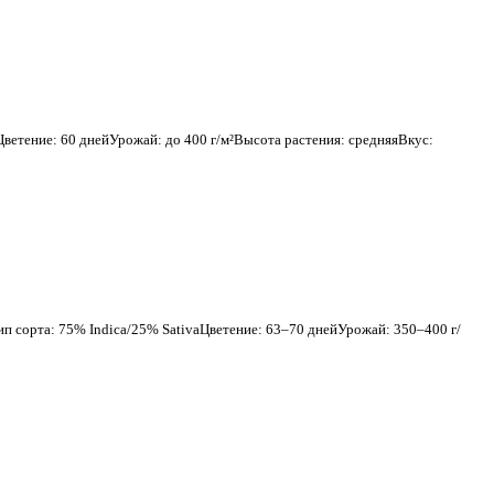
етение: 60 днейУрожай: до 400 г/м²Высота растения: средняяВкус:
 сорта: 75% Indica/25% SativaЦветение: 63–70 днейУрожай: 350–400 г/