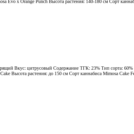
sa Evo x Orange Punch Высота растения: 140-180 см Сорт каннаби
дрящий Вкус: цитрусовый Содержание ТГК: 23% Тип сорта: 60% Sa
Cake Высота растения: до 150 см Сорт каннабиса Mimosa Cake Femi