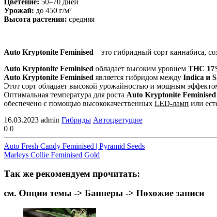
Цветение:
50–70 дней
Урожай:
до 450 г/м²
Высота растения:
средняя
Auto Kryptonite Feminised
– это гибридный сорт каннабиса, с
Auto Kryptonite Feminised
обладает высоким уровнем
THC 17
Auto Kryptonite Feminised
является гибридом между
Indica и S
Этот сорт обладает высокой урожайностью и мощным эффектом,
Оптимальная температура для роста
Auto Kryptonite Feminised
обеспечено с помощью высококачественных
LED-ламп
или ест
16.03.2023
admin
Гибриды
Автоцветущие
0
0
Auto Fresh Candy Feminised | Pyramid Seeds
Marleys Collie Feminised Gold
Так же рекомендуем прочитать:
см. Опции темы -> Баннеры -> Похожие записи