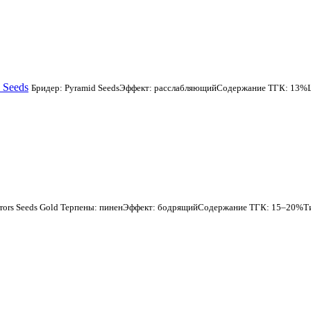
 Seeds
Бридер: Pyramid SeedsЭффект: расслабляющийСодержание ТГК: 13%Цв
rrors Seeds Gold Терпены: пиненЭффект: бодрящийСодержание ТГК: 15–20%Тип