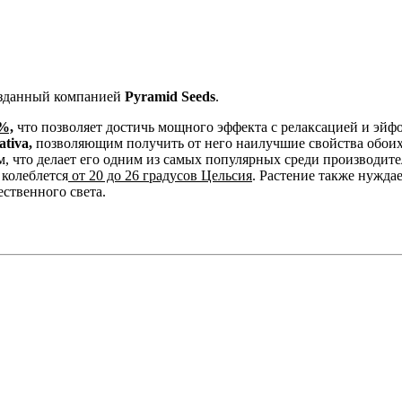
озданный компанией
Pyramid Seeds
.
%,
что позволяет достичь мощного эффекта с релаксацией и эйф
ativa,
позволяющим получить от него наилучшие свойства обоих
 что делает его одним из самых популярных среди производите
колеблется
от 20 до 26 градусов Цельсия
. Растение также нуждае
ественного света.