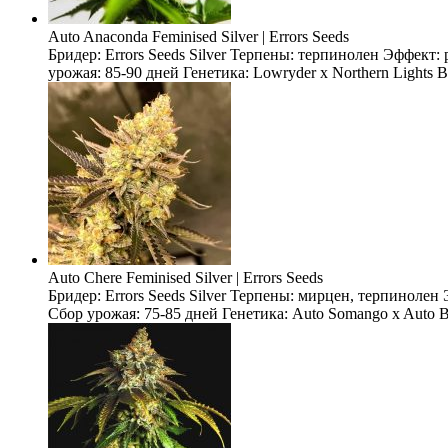
Auto Anaconda Feminised Silver | Errors Seeds
Бридер: Errors Seeds Silver Терпены: терпинолен Эффект
урожая: 85-90 дней Генетика: Lowryder x Northern Lights 
Auto Chere Feminised Silver | Errors Seeds
Бридер: Errors Seeds Silver Терпены: мирцен, терпиноле
Сбор урожая: 75-85 дней Генетика: Auto Somango x Auto Bl