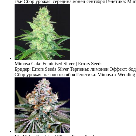
г/м² Сбор урожая: середина-конец сентября Генетика: Mimo
Mimosa Cake Feminised Silver | Errors Seeds
Бридер: Errors Seeds Silver Терпены: лимонен Эффект: бо
Сбор урожая: начало октября Генетика: Mimosa x Wedding 