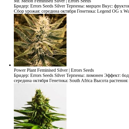
Mr. Melon Feminised Silver | Errors Seeds
Бридер: Errors Seeds Silver Терпены: мирцен Вкус: фрукт
Сбор урожая: середина октября Генетика: Legend OG x Wate
Power Plant Feminised Silver | Errors Seeds
Бридер: Errors Seeds Silver Терпены: лимонен Эффект: б
середина октября Генетика: South Africa Высота растения