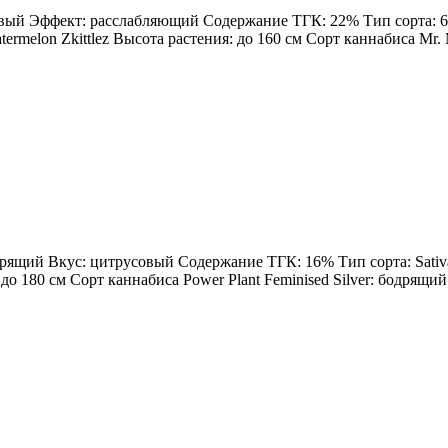
овый Эффект: расслабляющий Содержание ТГК: 22% Тип сорта: 60%
rmelon Zkittlez Высота растения: до 160 см Сорт каннабиса Mr. Me
одрящий Вкус: цитрусовый Содержание ТГК: 16% Тип сорта: Sativa
: до 180 см Сорт каннабиса Power Plant Feminised Silver: бодрящ