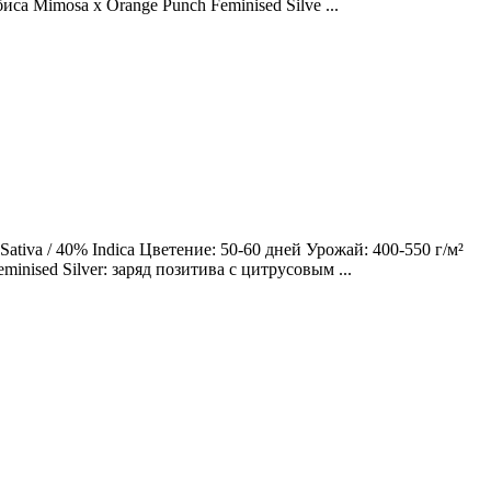
са Mimosa x Orange Punch Feminised Silve ...
tiva / 40% Indica Цветение: 50-60 дней Урожай: 400-550 г/м²
nised Silver: заряд позитива с цитрусовым ...