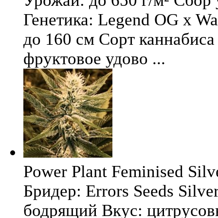
Урожай: до 650 г/м² Сбор
Генетика: Legend OG x Wat
до 160 см Сорт каннабиса 
фруктовое удово ...
Power Plant Feminised Silve
Бридер: Errors Seeds Silv
бодрящий Вкус: цитрусо