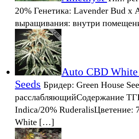
20% Генетика: Lavender Bud х 
выращивания: внутри помещени
Auto CBD White 
Seeds
Бридер: Green House S
расслабляющийСодержание ТГК
Indica/20% RuderalisЦветение: 
White […]