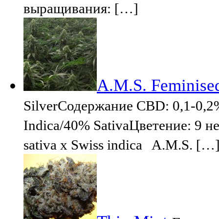
выращивания: […]
A.M.S. Feminised
SilverСодержание CBD: 0,1-0,
Indica/40% SativaЦветение: 9 н
sativa x Swiss indica A.M.S. […