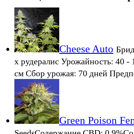
Cheese Auto
Брид
x рудералис Урожайность: 40 - 
см Сбор урожая: 70 дней Предп
Green Poison Fem
SeedsСодержание CBD: 0.9%Со