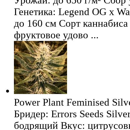
Урожай: до 650 г/м² Сбор
Генетика: Legend OG x Wat
до 160 см Сорт каннабиса 
фруктовое удово ...
Power Plant Feminised Silve
Бридер: Errors Seeds Silv
бодрящий Вкус: цитрусо