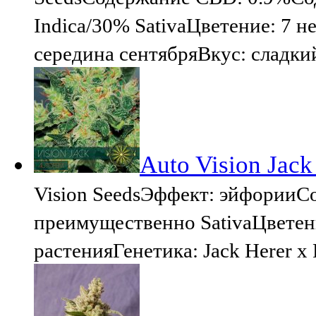
Indica/30% SativaЦветение: 7 н
середина сентябряВкус: сладк
Auto Vision Jack
Vision SeedsЭффект: эйфорииС
преимущественно SativaЦветени
растенияГенетика: Jack Herer x