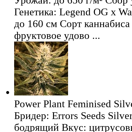
Урожай: до 650 г/м² Сбор
Генетика: Legend OG x Wat
до 160 см Сорт каннабиса 
фруктовое удово ...
Power Plant Feminised Silve
Бридер: Errors Seeds Silv
бодрящий Вкус: цитрусо