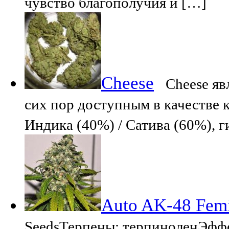
чувство благополучия и […]
Cheese
Cheese яв
сих пор доступным в качестве к
Индика (40%) / Сатива (60%), 
Auto AK-48 Femi
SeedsТерпены: терпиноленЭффе