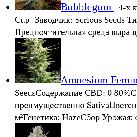
Bubblegum
4-х к
Cup! Заводчик: Serious Seeds Т
Предпочтительная среда выращ
Amnesium Femini
SeedsСодержание CBD: 0.80%С
преимущественно SativaЦветени
м²Генетика: HazeСбор Урожая: 