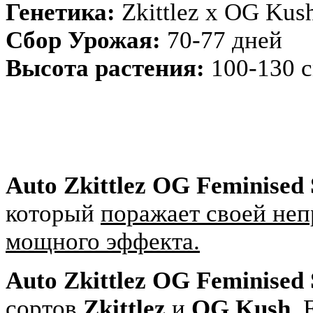
Генетика:
Zkittlez x OG Kus
Сбор Урожая:
70-77 дней
Высота растения:
100-130 
Auto Zkittlez OG Feminised 
который
поражает своей неп
мощного эффекта.
Auto Zkittlez OG Feminised 
сортов
Zkittlez
и
OG Kush
. 