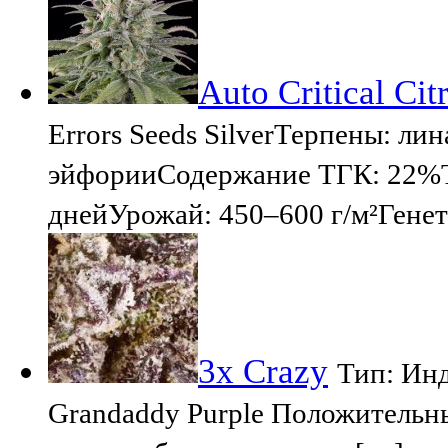
Auto Critical Cit
Errors Seeds SilverТерпены: ли
эйфорииСодержание ТГК: 22%Ти
днейУрожай: 450–600 г/м²Генет
3x Crazy
Тип: Инд
Grandaddy Purple Положительн