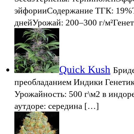
эйфорииСодержание ТГК: 19%Тип
днейУрожай: 200–300 г/м²Генети
Quick Kush
Бриде
преобладанием Индики Генетик
Урожайность: 500 г\м2 в индоре
аутдоре: середина […]