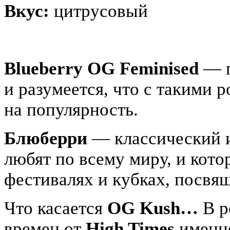
Вкус:
цитрусовый
Blueberry OG Feminised
— п
и разумеется, что с такими 
на популярность.
Блюберри
— классический и
любят по всему миру, и кот
фестивалях и кубках, посвя
Что касается
OG Kush…
В р
времен от
High Times
именно