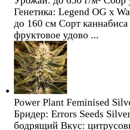
Урожай: до 650 г/м² Сбор
Генетика: Legend OG x Wat
до 160 см Сорт каннабиса 
фруктовое удово ...
Power Plant Feminised Silve
Бридер: Errors Seeds Silv
бодрящий Вкус: цитрусо