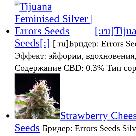
[:ru]Tiju
Seeds[:]
[:ru]Бридер: Errors S
Эффект: эйфории, вдохновения
Содержание CBD: 0.3% Тип сорт
Strawberry Chees
Seeds
Бридер: Errors Seeds S