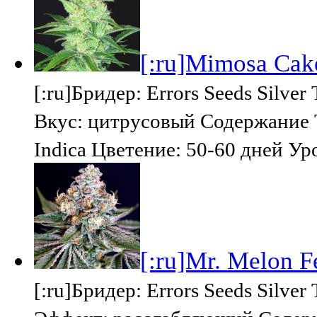
[:ru]Mimosa Cake
[:ru]Бридер: Errors Seeds Silv
Вкус: цитрусовый Содержание Т
Indica Цветение: 50-60 дней Ур
[:ru]Mr. Melon Fe
[:ru]Бридер: Errors Seeds Silv