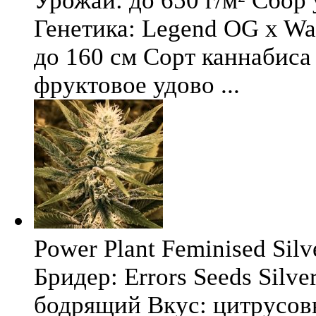
Урожай: до 650 г/м² Сбор
Генетика: Legend OG x Wat
до 160 см Сорт каннабиса 
фруктовое удово ...
Power Plant Feminised Silve
Бридер: Errors Seeds Silv
бодрящий Вкус: цитрусо