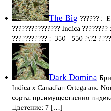
The Big
?????? : E
??????????????? Indica ???????? 
??????????? : 350 - 550 ?\?2 ???
Dark Domina
Бри
Indica x Canadian Ortega and Nor
сорта: преимущественно индик
Цветение: 7 […]