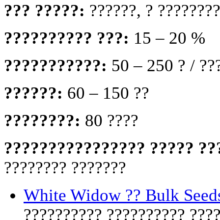
??? ?????:
??????, ? ???????
?????????? ???:
15 – 20 %
???????????:
50 – 250 ? / ??
??????:
60 – 150 ??
????????:
80 ????
???????????????? ????? ??
???????? ???????
White Widow ?? Bulk Seed
?????????? ?????????? ???