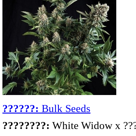
??????:
Bulk Seeds
????????:
White Widow x ???