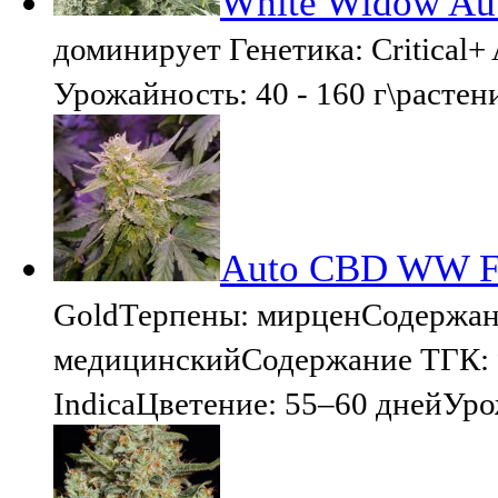
White Widow Au
доминирует Генетика: Critical+
Урожайность: 40 - 160 г\растени
Auto CBD WW Fe
GoldТерпены: мирценСодержа
медицинскийСодержание ТГК: 
IndicaЦветение: 55–60 днейУрож