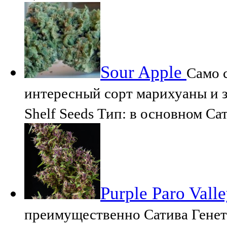
Sour Apple
Само с
интересный сорт марихуаны и з
Shelf Seeds Тип: в основном Сат
Purple Paro Vall
преимущественно Сатива Генети