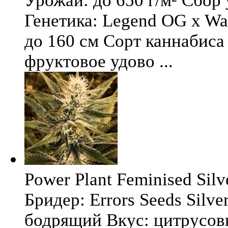
Урожай: до 650 г/м² Сбор
Генетика: Legend OG x Wat
до 160 см Сорт каннабиса 
фруктовое удово ...
Power Plant Feminised Silve
Бридер: Errors Seeds Silv
бодрящий Вкус: цитрусо