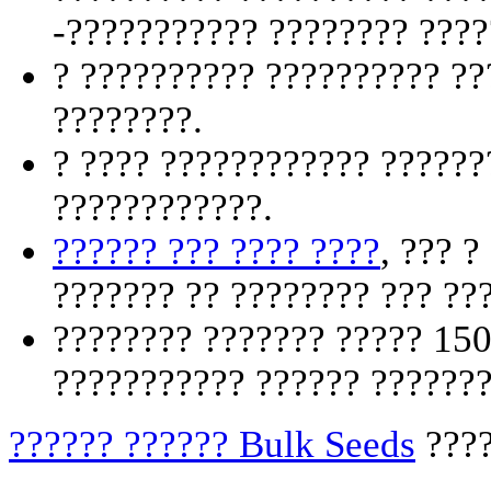
-??????????? ???????? ????
? ?????????? ?????????? ??
????????.
? ???? ???????????? ??????
????????????.
?????? ??? ???? ????
, ??? 
??????? ?? ???????? ??? ??
???????? ??????? ????? 150
??????????? ?????? ???????
?????? ?????? Bulk Seeds
????