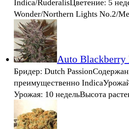
Indica/RuderalisЦветение: 5 не
Wonder/Northern Lights No.2/Me
Auto Blackberry 
Бридер: Dutch PassionСодержан
преимущественно IndicaУрожай:
Урожая: 10 недельВысота расте