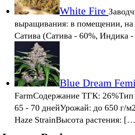
White Fire
Заводч
выращивания: в помещении, на 
Сатива (Сатива - 60%, Индика 
Blue Dream Femi
FarmСодержание ТГК: 26%Тип со
65 - 70 днейУрожай: до 650 г/м2
Haze StrainВысота растения: […