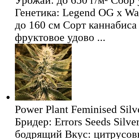
Урожай: до 650 г/м² Сбор
Генетика: Legend OG x Wat
до 160 см Сорт каннабиса 
фруктовое удово ...
Power Plant Feminised Silve
Бридер: Errors Seeds Silv
бодрящий Вкус: цитрусо