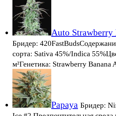
Auto Strawberry
Бридер: 420FastBudsСодержан
сорта: Sativa 45%/Indica 55%Цв
м²Генетика: Strawberry Banana 
Papaya
Бридер: Ni
Ice #2 Предпочтительная среда