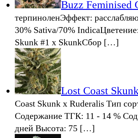
Buzz Feminised 
терпиноленЭффект: расслабля
30% Sativa/70% IndicaЦветение:
Skunk #1 x SkunkСбор […]
Lost Coast Skun
Coast Skunk x Ruderalis Тип с
Содержание ТГК: 11 - 14 % Сод
дней Высота: 75 […]