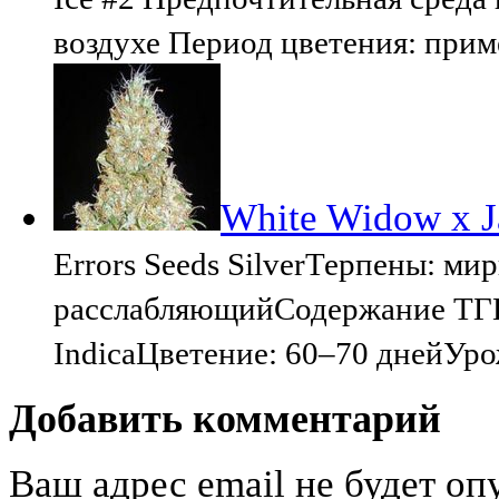
воздухе Период цветения: прим
White Widow x Ja
Errors Seeds SilverТерпены: ми
расслабляющийСодержание ТГК
IndicaЦветение: 60–70 днейУро
Добавить комментарий
Ваш адрес email не будет оп