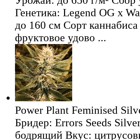
Урожай: до 650 г/м² Сбор
Генетика: Legend OG x Wat
до 160 см Сорт каннабиса 
фруктовое удово ...
Power Plant Feminised Silve
Бридер: Errors Seeds Silv
бодрящий Вкус: цитрусо