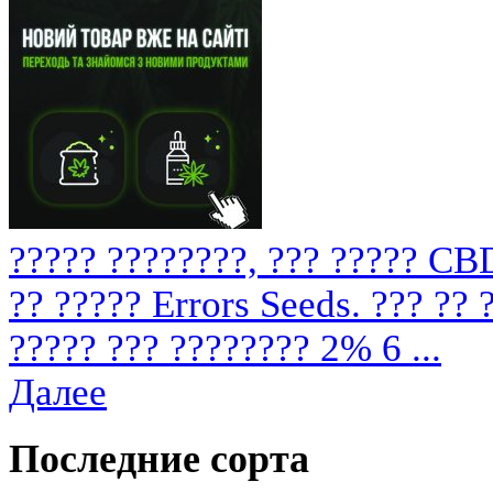
????? ????????, ??? ????? CB
?? ????? Errors Seeds. ??? ??
????? ??? ???????? 2% 6 ...
Далее
Последние сорта