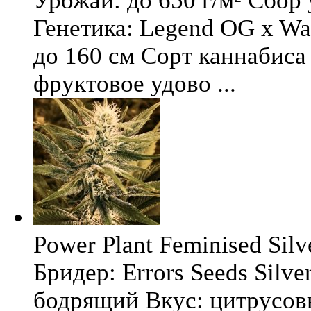
Урожай: до 650 г/м² Сбор
Генетика: Legend OG x Wat
до 160 см Сорт каннабиса 
фруктовое удово ...
Power Plant Feminised Silve
Бридер: Errors Seeds Silv
бодрящий Вкус: цитрусо