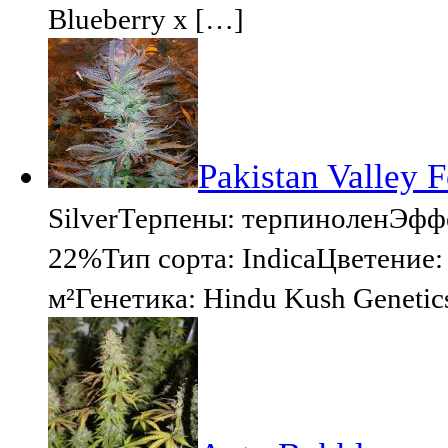
Blueberry x […]
Pakistan Valley 
SilverТерпены: терпиноленЭф
22%Тип сорта: IndicaЦветение:
м²Генетика: Hindu Kush Geneti