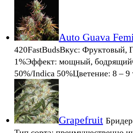
Auto Guava Femi
420FastBudsВкус: Фруктовый, 
1%Эффект: мощный, бодрящийС
50%/Indica 50%Цветение: 8 – 9
Grapefruit
Бридер:
Тип сорта: преимущественно и