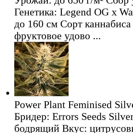
Урожай: до 650 г/м² Сбор
Генетика: Legend OG x Wat
до 160 см Сорт каннабиса 
фруктовое удово ...
Power Plant Feminised Silve
Бридер: Errors Seeds Silv
бодрящий Вкус: цитрусо