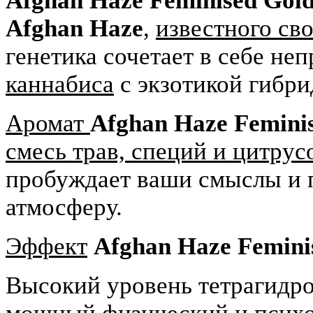
Afghan Haze Feminised Gol
Afghan
Haze
,
известного св
генетика сочетает в себе н
каннабиса
с экзотикой гибри
Аромат
Afghan Haze Femini
смесь трав, специй и цитрус
пробуждает ваши смыслы и 
атмосферу.
Эффект
Afghan Haze Femini
Высокий уровень тетрагидр