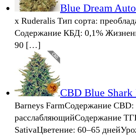
Blue Dream Auto
x Ruderalis Тип сорта: преобл
Содержание КБД: 0,1% Жизненн
90 […]
CBD Blue Shark 
Barneys FarmСодержание CBD:
расслабляющийСодержание ТГК:
SativaЦветение: 60–65 днейУрож