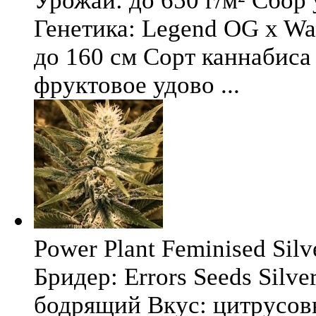
Урожай: до 650 г/м² Сбор
Генетика: Legend OG x Wat
до 160 см Сорт каннабиса 
фруктовое удово ...
Power Plant Feminised Silve
Бридер: Errors Seeds Silv
бодрящий Вкус: цитрусо