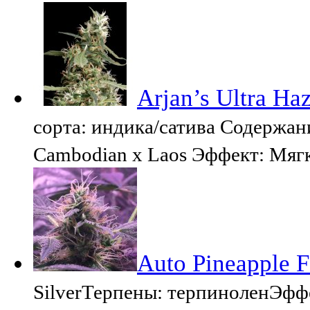
Arjan’s Ultra Ha
сорта: индика/сатива Содержани
Cambodian х Laos Эффект: Мягк
Auto Pineapple F
SilverТерпены: терпиноленЭф