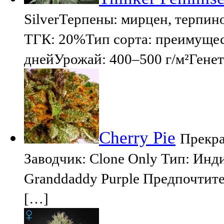
SilverТерпены: мирцен, терпи
ТГК: 20%Тип сорта: преимущес
днейУрожай: 400–500 г/м²Генет
Cherry Pie
Прекра
Заводчик: Clone Only Тип: Инди
Granddaddy Purple Предпочтит
[…]