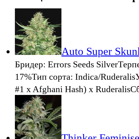
Auto Super Skunk
Бридер: Errors Seeds SilverТе
17%Тип сорта: Indica/Ruderalis
#1 x Afghani Hash) x Ruderalis
Thinker Feminise