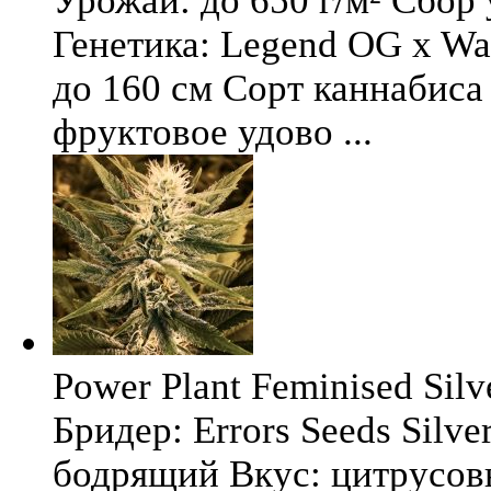
Урожай: до 650 г/м² Сбор
Генетика: Legend OG x Wat
до 160 см Сорт каннабиса 
фруктовое удово ...
Power Plant Feminised Silve
Бридер: Errors Seeds Silv
бодрящий Вкус: цитрусо