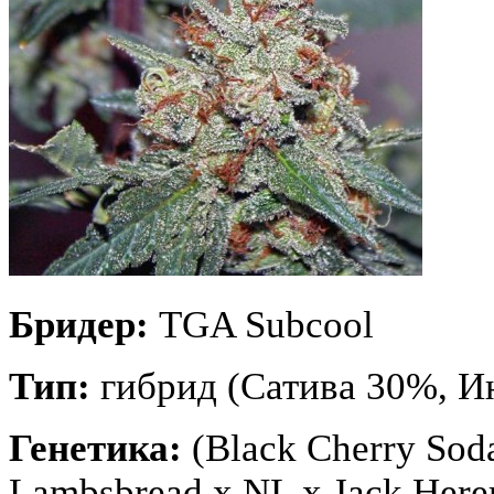
Бридер:
TGA Subcool
Тип:
гибрид (Сатива 30%, И
Генетика:
(Black Cherry Sod
Lambsbread x NL x Jack Her