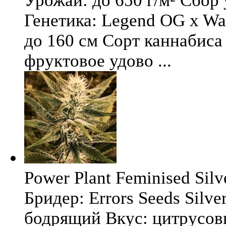
Урожай: до 650 г/м² Сбор
Генетика: Legend OG x Wat
до 160 см Сорт каннабиса 
фруктовое удово ...
Power Plant Feminised Silve
Бридер: Errors Seeds Silv
бодрящий Вкус: цитрусо