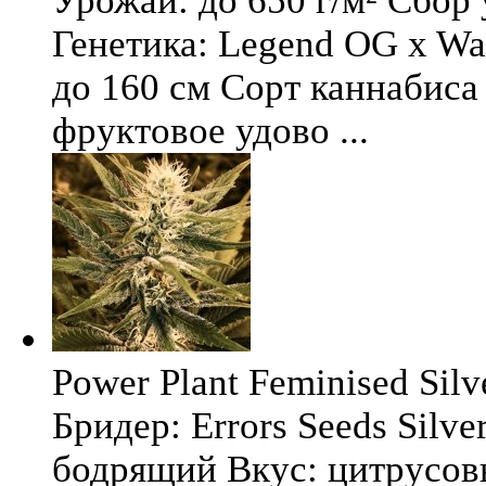
Урожай: до 650 г/м² Сбор
Генетика: Legend OG x Wat
до 160 см Сорт каннабиса 
фруктовое удово ...
Power Plant Feminised Silve
Бридер: Errors Seeds Silv
бодрящий Вкус: цитрусо