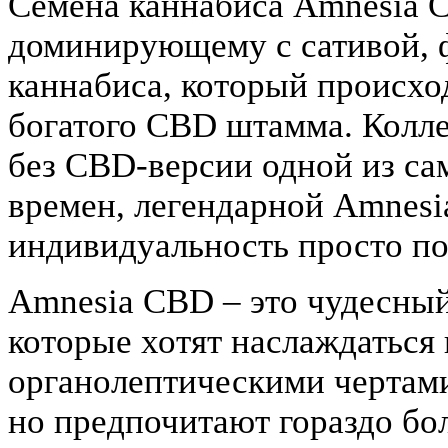
Семена каннабиса Amnesia C
доминирующему с сативой,
каннабиса, который происход
богатого CBD штамма. Колле
без CBD-версии одной из с
времен, легендарной Amnesia
индивидуальность просто по
Amnesia CBD – это чудесный
которые хотят наслаждатьс
органолептическими чертами
но предпочитают гораздо б