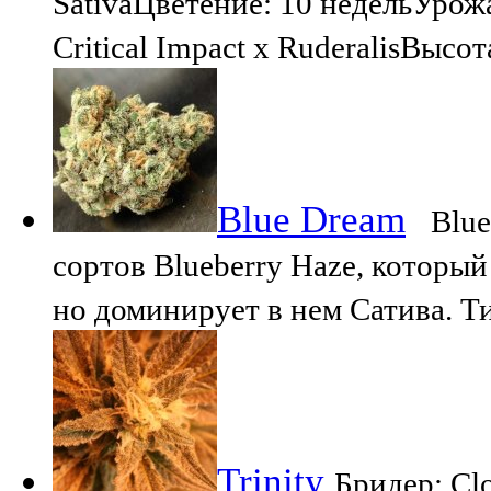
SativaЦветение: 10 недельУрожа
Critical Impact x RuderalisВысо
Blue Dream
Blue 
сортов Blueberry Haze, который
но доминирует в нем Сатива. Т
Trinity
Бридер: Cl