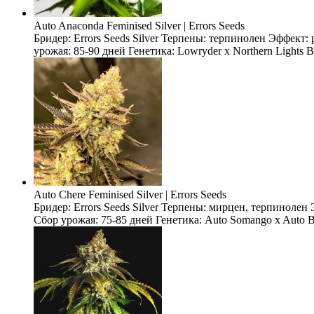
Auto Anaconda Feminised Silver | Errors Seeds
Бридер: Errors Seeds Silver Терпены: терпинолен Эффект
урожая: 85-90 дней Генетика: Lowryder x Northern Lights 
Auto Chere Feminised Silver | Errors Seeds
Бридер: Errors Seeds Silver Терпены: мирцен, терпиноле
Сбор урожая: 75-85 дней Генетика: Auto Somango x Auto Bl