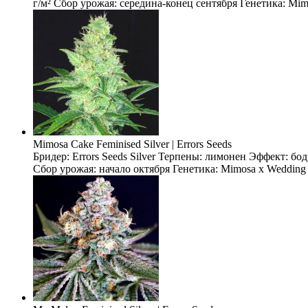
г/м² Сбор урожая: середина-конец сентября Генетика: Mimo
Mimosa Cake Feminised Silver | Errors Seeds
Бридер: Errors Seeds Silver Терпены: лимонен Эффект: бо
Сбор урожая: начало октября Генетика: Mimosa x Wedding 