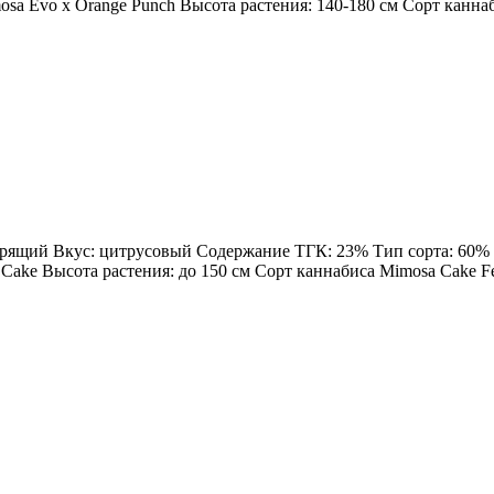
sa Evo x Orange Punch Высота растения: 140-180 см Сорт каннаби
дрящий Вкус: цитрусовый Содержание ТГК: 23% Тип сорта: 60% Sa
Cake Высота растения: до 150 см Сорт каннабиса Mimosa Cake Femi