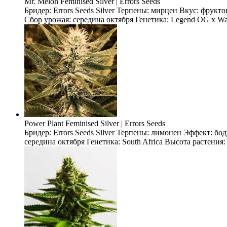
Mr. Melon Feminised Silver | Errors Seeds
Бридер: Errors Seeds Silver Терпены: мирцен Вкус: фрукт
Сбор урожая: середина октября Генетика: Legend OG x Wate
Power Plant Feminised Silver | Errors Seeds
Бридер: Errors Seeds Silver Терпены: лимонен Эффект: б
середина октября Генетика: South Africa Высота растения