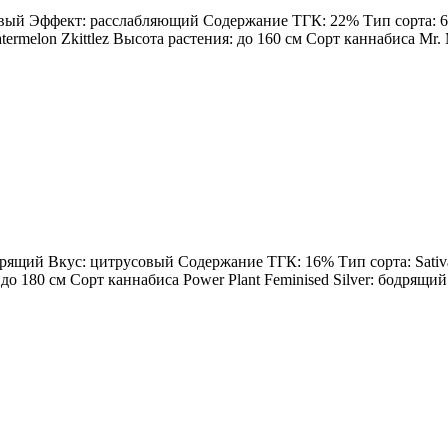
овый Эффект: расслабляющий Содержание ТГК: 22% Тип сорта: 60%
rmelon Zkittlez Высота растения: до 160 см Сорт каннабиса Mr. Me
одрящий Вкус: цитрусовый Содержание ТГК: 16% Тип сорта: Sativa
: до 180 см Сорт каннабиса Power Plant Feminised Silver: бодрящ