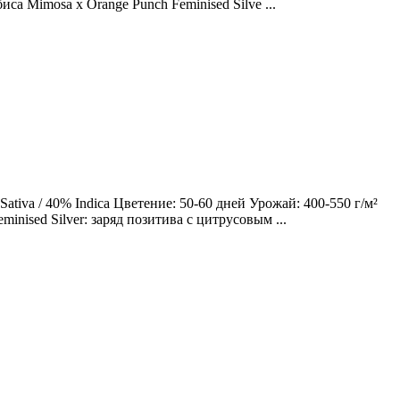
са Mimosa x Orange Punch Feminised Silve ...
tiva / 40% Indica Цветение: 50-60 дней Урожай: 400-550 г/м²
nised Silver: заряд позитива с цитрусовым ...