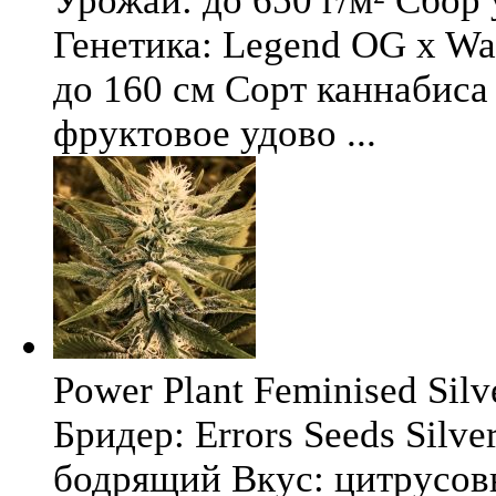
Урожай: до 650 г/м² Сбор
Генетика: Legend OG x Wat
до 160 см Сорт каннабиса 
фруктовое удово ...
Power Plant Feminised Silve
Бридер: Errors Seeds Silv
бодрящий Вкус: цитрусо