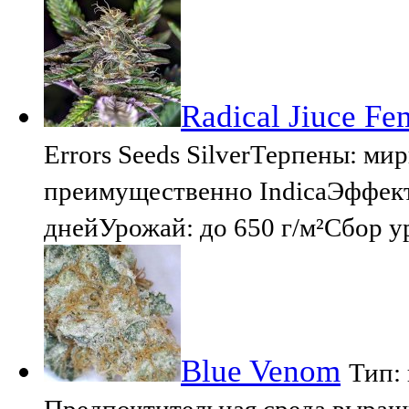
Radical Jiuce Fem
Errors Seeds SilverТерпены: м
преимущественно IndicaЭффект
днейУрожай: до 650 г/м²Сбор у
Blue Venom
Тип:
Предпочтительная среда выращ