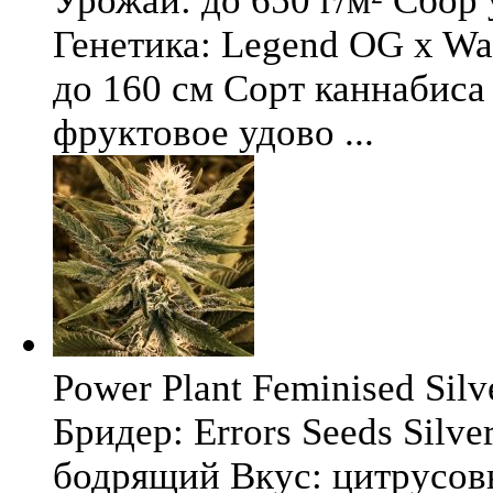
Урожай: до 650 г/м² Сбор
Генетика: Legend OG x Wat
до 160 см Сорт каннабиса 
фруктовое удово ...
Power Plant Feminised Silve
Бридер: Errors Seeds Silv
бодрящий Вкус: цитрусо