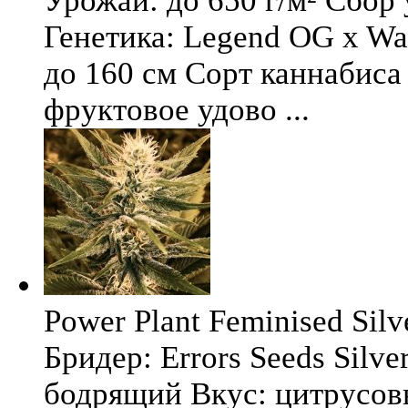
Урожай: до 650 г/м² Сбор
Генетика: Legend OG x Wat
до 160 см Сорт каннабиса 
фруктовое удово ...
Power Plant Feminised Silve
Бридер: Errors Seeds Silv
бодрящий Вкус: цитрусо