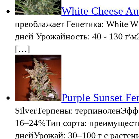
White Cheese Au
преоблажает Генетика: White W
дней Урожайность: 40 - 130 г\м
[…]
Purple Sunset Fe
SilverТерпены: терпиноленЭф
16–24%Тип сорта: преимуществ
днейУрожай: 30–100 г с растени