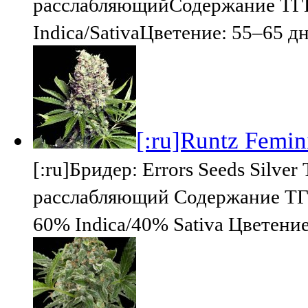
расслабляющийСодержание ТГК
Indica/SativaЦветение: 55–65 д
[:ru]Runtz Femini
[:ru]Бридер: Errors Seeds Silv
расслабляющий Содержание ТГ
60% Indica/40% Sativa Цветение