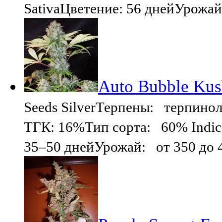
SativaЦветение: 56 днейУрожай
Auto Bubble Kus
Seeds SilverТерпены: терпин
ТГК: 16%Тип сорта: 60% Indic
35–50 днейУрожай: от 350 до 