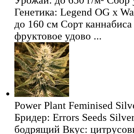
Урожай: до 650 г/м² Сбор
Генетика: Legend OG x Wat
до 160 см Сорт каннабиса 
фруктовое удово ...
Power Plant Feminised Silve
Бридер: Errors Seeds Silv
бодрящий Вкус: цитрусо