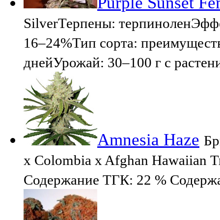
Purple Sunset Fe
SilverТерпены: терпиноленЭф
16–24%Тип сорта: преимуществ
днейУрожай: 30–100 г с растени
Amnesia Haze
Бр
x Colombia x Afghan Hawaiian 
Содержание TГК: 22 % Содержа