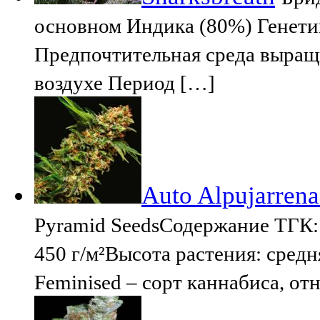
основном Индика (80%) Генетика
Предпочтительная среда выращ
воздухе Период […]
Auto Alpujarrena
Pyramid SeedsСодержание ТГК:
450 г/м²Высота растения: средн
Feminised – сорт каннабиса, о