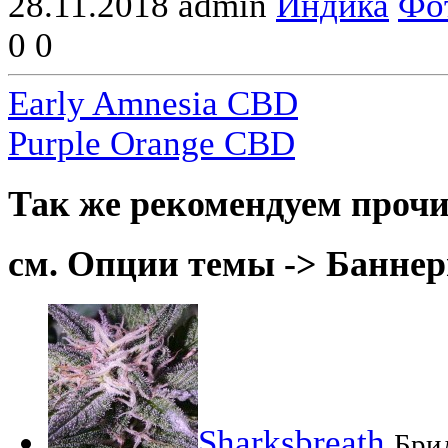
28.11.2018
admin
Индика
Фо
0
0
Early Amnesia CBD
Purple Orange CBD
Так же рекомендуем прочи
см. Опции темы -> Баннер
Sharksbreath
Брид