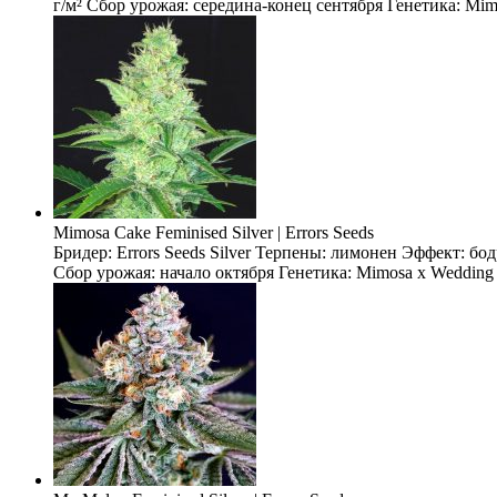
г/м² Сбор урожая: середина-конец сентября Генетика: Mimo
Mimosa Cake Feminised Silver | Errors Seeds
Бридер: Errors Seeds Silver Терпены: лимонен Эффект: бо
Сбор урожая: начало октября Генетика: Mimosa x Wedding 