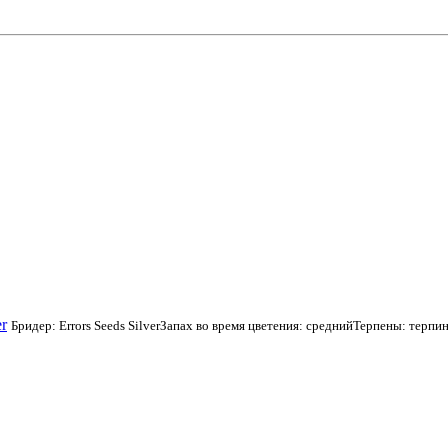
er
Бридер: Errors Seeds SilverЗапах во время цветения: среднийТерпены: те