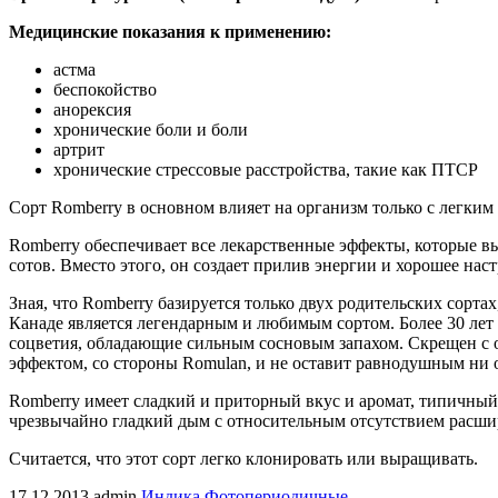
Медицинские показания к применению:
астма
беспокойство
анорексия
хронические боли и боли
артрит
хронические стрессовые расстройства, такие как ПТСР
Сорт Romberry в основном влияет на организм только с легким 
Romberry обеспечивает все лекарственные эффекты, которые 
сотов. Вместо этого, он создает прилив энергии и хорошее нас
Зная, что Romberry базируется только двух родительских сортах
Канаде является легендарным и любимым сортом. Более 30 лет
соцветия, обладающие сильным сосновым запахом. Скрещен с оч
эффектом, со стороны Romulan, и не оставит равнодушным ни о
Romberry имеет сладкий и приторный вкус и аромат, типичный
чрезвычайно гладкий дым с относительным отсутствием расшир
Считается, что этот сорт легко клонировать или выращивать.
17.12.2013
admin
Индика
Фотопериодичные