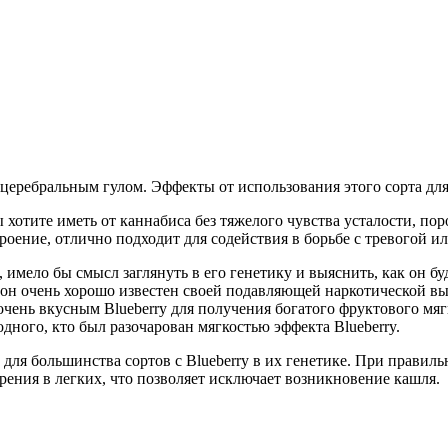
церебральным гулом. Эффекты от использования этого сорта длят
вы хотите иметь от каннабиса без тяжелого чувства усталости
троение, отлично подходит для содействия в борьбе с тревогой и
, имело бы смысл заглянуть в его генетику и выяснить, как он бу
 он очень хорошо известен своей подавляющей наркотической в
ень вкусным Blueberry для получения богатого фруктового мягко
дного, кто был разочарован мягкостью эффекта Blueberry.
 для большинства сортов с Blueberry в их генетике. При прави
ения в легких, что позволяет исключает возникновение кашля.