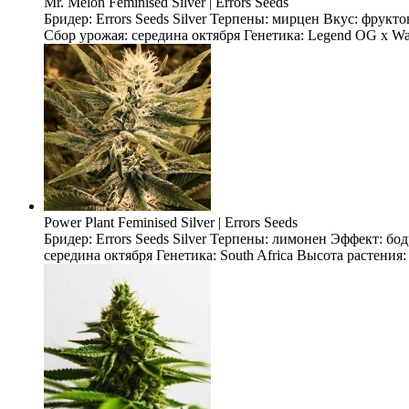
Mr. Melon Feminised Silver | Errors Seeds
Бридер: Errors Seeds Silver Терпены: мирцен Вкус: фрукт
Сбор урожая: середина октября Генетика: Legend OG x Wate
Power Plant Feminised Silver | Errors Seeds
Бридер: Errors Seeds Silver Терпены: лимонен Эффект: б
середина октября Генетика: South Africa Высота растения