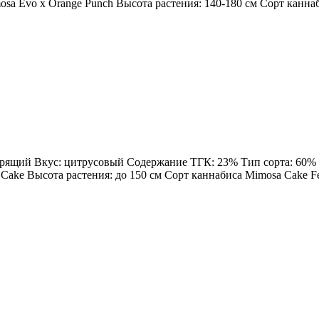
sa Evo x Orange Punch Высота растения: 140-180 см Сорт каннаби
дрящий Вкус: цитрусовый Содержание ТГК: 23% Тип сорта: 60% Sa
Cake Высота растения: до 150 см Сорт каннабиса Mimosa Cake Femi