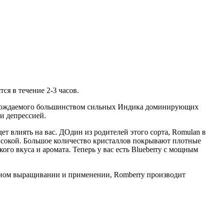
ся в течение 2-3 часов.
, порождаемого большинством сильных Индика доминирующих
ли депрессией.
дет влиять на вас. ДОдин из родителей этого сорта, Romulan в
ысокой. Большое количество кристаллов покрывают плотные
го вкуса и аромата. Теперь у вас есть Blueberry с мощным
льном выращивании и применении, Romberry производит