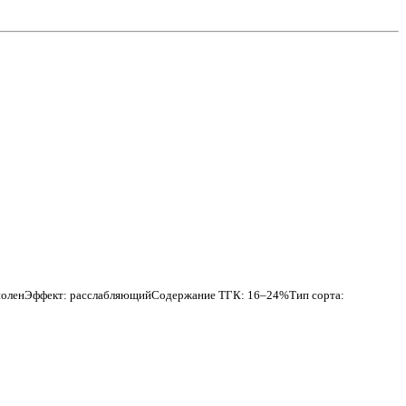
рпиноленЭффект: расслабляющийСодержание ТГК: 16–24%Тип сорта: