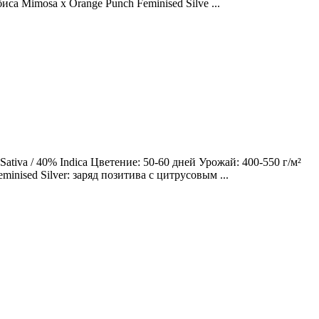
са Mimosa x Orange Punch Feminised Silve ...
tiva / 40% Indica Цветение: 50-60 дней Урожай: 400-550 г/м²
nised Silver: заряд позитива с цитрусовым ...