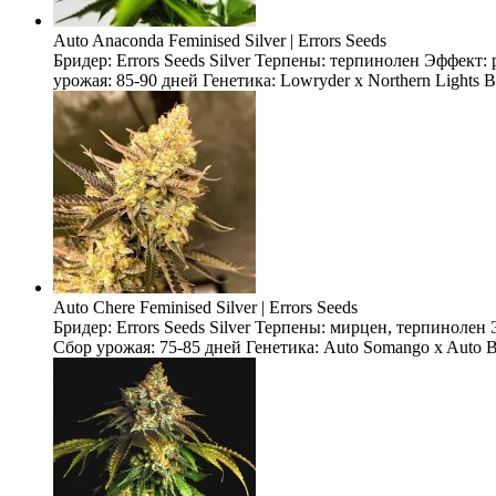
Auto Anaconda Feminised Silver | Errors Seeds
Бридер: Errors Seeds Silver Терпены: терпинолен Эффект
урожая: 85-90 дней Генетика: Lowryder x Northern Lights 
Auto Chere Feminised Silver | Errors Seeds
Бридер: Errors Seeds Silver Терпены: мирцен, терпиноле
Сбор урожая: 75-85 дней Генетика: Auto Somango x Auto Bl