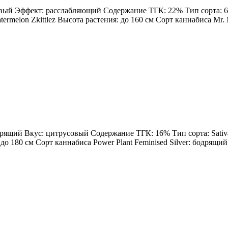
овый Эффект: расслабляющий Содержание ТГК: 22% Тип сорта: 60%
rmelon Zkittlez Высота растения: до 160 см Сорт каннабиса Mr. Me
одрящий Вкус: цитрусовый Содержание ТГК: 16% Тип сорта: Sativa
: до 180 см Сорт каннабиса Power Plant Feminised Silver: бодрящ