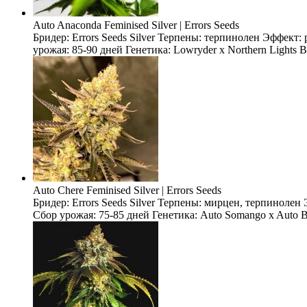
Auto Anaconda Feminised Silver | Errors Seeds
Бридер: Errors Seeds Silver Терпены: терпинолен Эффект
урожая: 85-90 дней Генетика: Lowryder x Northern Lights 
Auto Chere Feminised Silver | Errors Seeds
Бридер: Errors Seeds Silver Терпены: мирцен, терпиноле
Сбор урожая: 75-85 дней Генетика: Auto Somango x Auto Bl