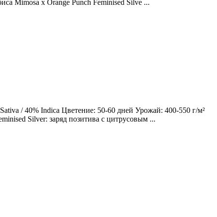
са Mimosa x Orange Punch Feminised Silve ...
tiva / 40% Indica Цветение: 50-60 дней Урожай: 400-550 г/м²
nised Silver: заряд позитива с цитрусовым ...