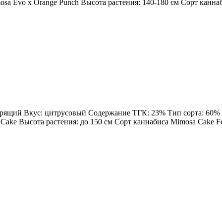
sa Evo x Orange Punch Высота растения: 140-180 см Сорт каннаби
дрящий Вкус: цитрусовый Содержание ТГК: 23% Тип сорта: 60% Sa
Cake Высота растения: до 150 см Сорт каннабиса Mimosa Cake Femi