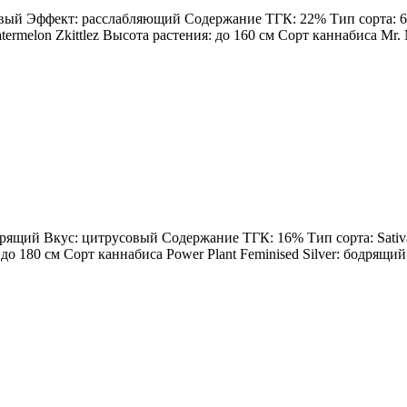
овый Эффект: расслабляющий Содержание ТГК: 22% Тип сорта: 60%
rmelon Zkittlez Высота растения: до 160 см Сорт каннабиса Mr. Me
одрящий Вкус: цитрусовый Содержание ТГК: 16% Тип сорта: Sativa
: до 180 см Сорт каннабиса Power Plant Feminised Silver: бодрящ