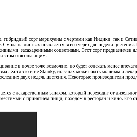
е, гибридный сорт марихуаны с чертами как Индики, так и Сати
. Смола на листьях появляется всего через две недели цветения
ивными, засахаренными соцветиями. Этот сорт предназначен дл
при этом отягощающим.
ивание в почве тоже возможно, но будет означать менее впечат
ма . Хотя это и не Skunky, но запах может быть мощным и лека
последних двух недель цветения. Некоторые производители прод
ется с лекарственным запахом, который переходит от дизельного 
местимый с принятием пищи, походом в ресторан и кино. Его от