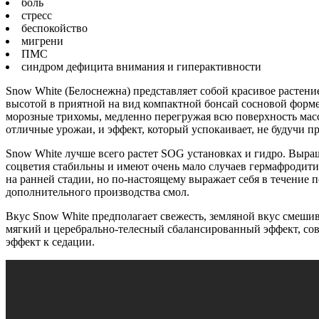
боль
стресс
беспокойство
мигрени
ПМС
синдром дефицита внимания и гиперактивности
Snow White (Белоснежна) представляет собой красивое растени
высотой в приятной на вид компактной бонсай сосновой форме
морозные трихомы, медленно перегружая всю поверхность масс
отличные урожаи, и эффект, который успокаивает, не будучи 
Snow White лучше всего растет SOG установках и гидро. Выращ
соцветия стабильны и имеют очень мало случаев гермафродитиз
на ранней стадии, но по-настоящему выражает себя в течение 
дополнительного производства смол.
Вкус Snow White предполагает свежесть, земляной вкус смешива
мягкий и церебрально-телесный сбалансированный эффект, сов
эффект к седации.