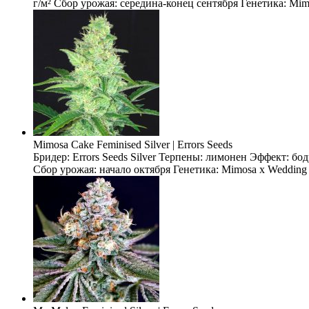
г/м² Сбор урожая: середина-конец сентября Генетика: Mimo
Mimosa Cake Feminised Silver | Errors Seeds
Бридер: Errors Seeds Silver Терпены: лимонен Эффект: бо
Сбор урожая: начало октября Генетика: Mimosa x Wedding 