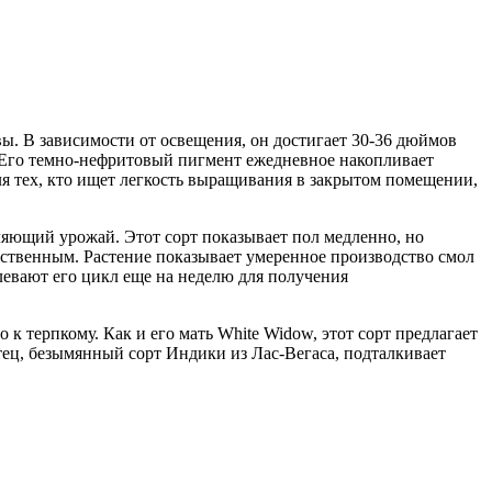
вы. В зависимости от освещения, он достигает 30-36 дюймов
. Его темно-нефритовый пигмент ежедневное накопливает
я тех, кто ищет легкость выращивания в закрытом помещении,
ляющий урожай. Этот сорт показывает пол медленно, но
рственным. Растение показывает умеренное производство смол
левают его цикл еще на неделю для получения
к терпкому. Как и его мать White Widow, этот сорт предлагает
ец, безымянный сорт Индики из Лас-Вегаса, подталкивает