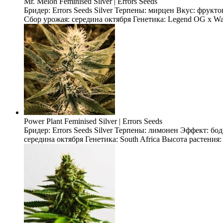
Mr. Melon Feminised Silver | Errors Seeds
Бридер: Errors Seeds Silver Терпены: мирцен Вкус: фрукт
Сбор урожая: середина октября Генетика: Legend OG x Wate
Power Plant Feminised Silver | Errors Seeds
Бридер: Errors Seeds Silver Терпены: лимонен Эффект: б
середина октября Генетика: South Africa Высота растения