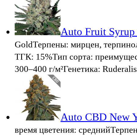
Auto Fruit Syrup
GoldТерпены: мирцен, терпин
ТГК: 15%Тип сорта: преимущес
300–400 г/м²Генетика: Ruderalis
Auto CBD New Yo
время цветения: среднийТерп