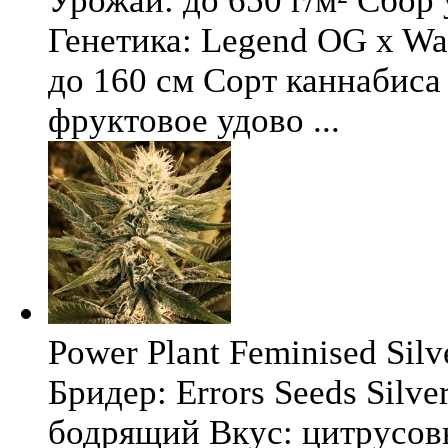
Урожай: до 650 г/м² Сбор
Генетика: Legend OG x Wat
до 160 см Сорт каннабиса 
фруктовое удово ...
Power Plant Feminised Silve
Бридер: Errors Seeds Silv
бодрящий Вкус: цитрусо