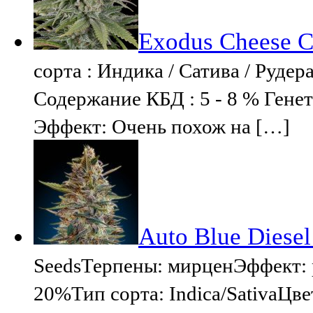
Exodus Cheese 
сорта : Индика / Сатива / Рудер
Содержание КБД : 5 - 8 % Генет
Эффект: Очень похож на […]
Auto Blue Diesel
SeedsТерпены: мирценЭффект:
20%Тип сорта: Indica/SativaЦв