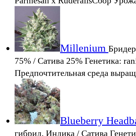
Parmesan x RuderalisСбор Урожа
Millenium
Бридер
75% / Сатива 25% Генетика: rani
Предпочтительная среда выращ
Blueberry Headb
гибрид, Индика / Сатива Генети