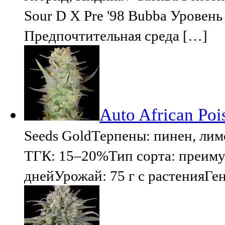
Sour D X Pre '98 Bubba Уровен
Предпочтительная среда […]
Auto African Poi
Seeds GoldТерпены: пинен, л
ТГК: 15–20%Тип сорта: преиму
днейУрожай: 75 г с растенияГен