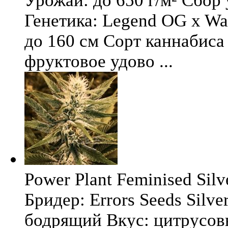
Урожай: до 650 г/м² Сбор
Генетика: Legend OG x Wat
до 160 см Сорт каннабиса 
фруктовое удово ...
Power Plant Feminised Silve
Бридер: Errors Seeds Silv
бодрящий Вкус: цитрусо