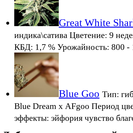
Great White Sha
индика\сатива Цветение: 9 не
КБД: 1,7 % Урожайность: 800 - 
Blue Goo
Тип: ги
Blue Dream х AFgoo Период цве
эффекты: эйфория чувство благ