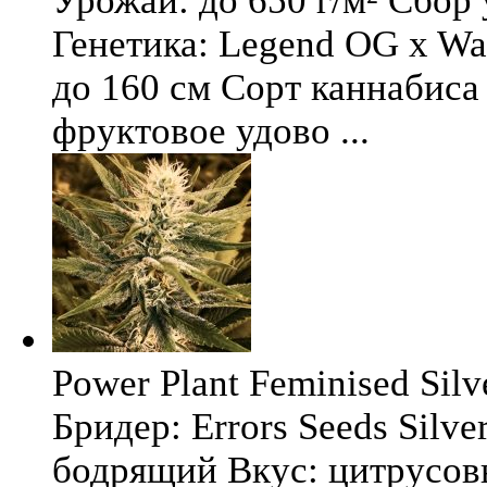
Урожай: до 650 г/м² Сбор
Генетика: Legend OG x Wat
до 160 см Сорт каннабиса 
фруктовое удово ...
Power Plant Feminised Silve
Бридер: Errors Seeds Silv
бодрящий Вкус: цитрусо