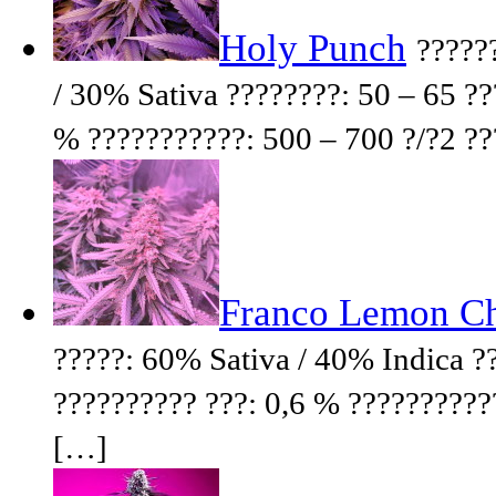
Holy Punch
?????
/ 30% Sativa ????????: 50 – 65 ??
% ???????????: 500 – 700 ?/?2 ?
Franco Lemon C
?????: 60% Sativa / 40% Indica ?
?????????? ???: 0,6 % ??????????
[…]