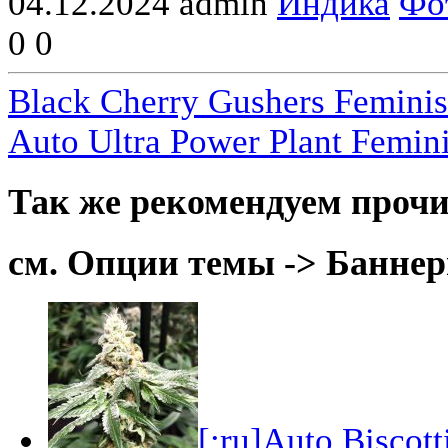
04.12.2024
admin
Индика
Фо
0
0
Black Cherry Gushers Feminis
Auto Ultra Power Plant Femini
Так же рекомендуем прочи
см. Опции темы -> Баннер
[:ru]Auto Biscot