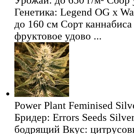
Урожай: до 650 г/м² Сбор
Генетика: Legend OG x Wat
до 160 см Сорт каннабиса 
фруктовое удово ...
Power Plant Feminised Silve
Бридер: Errors Seeds Silv
бодрящий Вкус: цитрусо