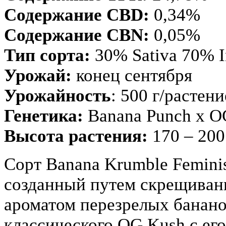
Содержание CBD:
0,34%
Содержание CBN:
0,05%
Тип сорта:
30% Sativa 70% I
Урожай:
конец сентября
Урожайность
: 500 г/растени
Генетика:
Banana Punch x O
Высота растения:
170 – 200
Сорт Banana Krumble Femini
созданный путем скрещивани
ароматом перезрелых банано
классического OG Kush с ег