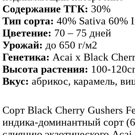
Содержание ТГК:
30%
Тип сорта:
40% Sativa 60% I
Цветение:
70 – 75 дней
Урожай:
до 650 г/м2
Генетика:
Acai x Black Cher
Высота растения:
100-120c
Вкус:
абрикос, карамель, ви
Сорт Black Cherry Gushers 
индика-доминантный сорт (6
слиянию экзотического Acai