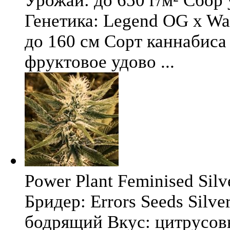
Урожай: до 650 г/м² Сбор
Генетика: Legend OG x Wat
до 160 см Сорт каннабиса 
фруктовое удово ...
Power Plant Feminised Silve
Бридер: Errors Seeds Silv
бодрящий Вкус: цитрусо