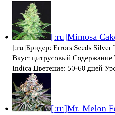
[:ru]Mimosa Cake
[:ru]Бридер: Errors Seeds Silv
Вкус: цитрусовый Содержание Т
Indica Цветение: 50-60 дней Ур
[:ru]Mr. Melon Fe