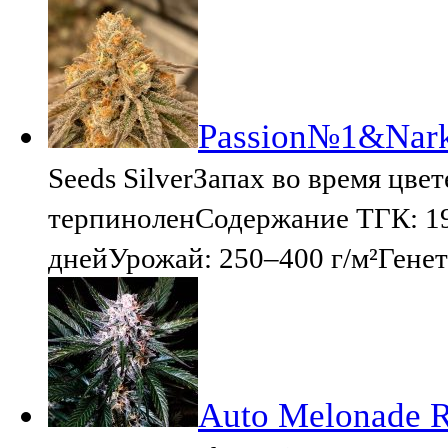
Passion№1&Narku
Seeds SilverЗапах во время цве
терпиноленСодержание ТГК: 19
днейУрожай: 250–400 г/м²Генет
Auto Melonade R