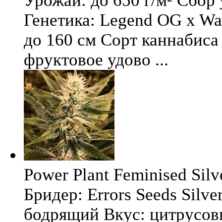
Урожай: до 650 г/м² Сбор
Генетика: Legend OG x Wat
до 160 см Сорт каннабиса 
фруктовое удово ...
Power Plant Feminised Silve
Бридер: Errors Seeds Silv
бодрящий Вкус: цитрусо