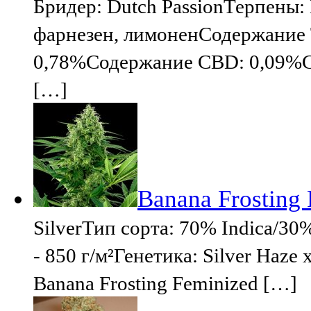
Бридер: Dutch PassionТерпены:
фарнезен, лимоненСодержание
0,78%Содержание CBD: 0,09%
[…]
Banana Frosting 
SilverТип сорта: 70% Indica/30
- 850 г/м²Генетика: Silver Haze
Banana Frosting Feminized […]