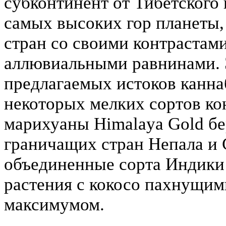
субконтинент от Тибетского 
самых высоких гор планеты
стран со своими контрастам
аллювиальными равнинами. Э
предлагаемых истоков канна
некоторых мелких сортов ко
марихуаны Himalaya Gold бе
граничащих стран Непала и
объединенные сорта Индики
растения с кокосо пахнущи
максимумом.