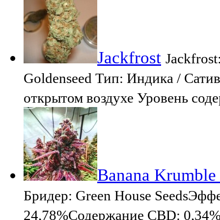
Jackfrost
Jackfros
Goldenseed Тип: Индика / Сати
открытом воздухе Уровень сод
Banana Krumble 
Бридер: Green House SeedsЭфф
24,78%Содержание CBD: 0,34%