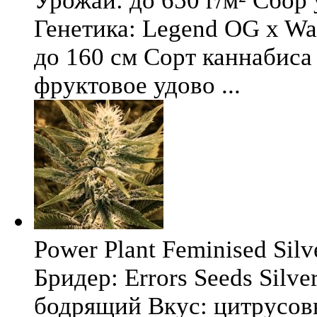
Урожай: до 650 г/м² Сбор
Генетика: Legend OG x Wat
до 160 см Сорт каннабиса 
фруктовое удово ...
Power Plant Feminised Silve
Бридер: Errors Seeds Silv
бодрящий Вкус: цитрусо