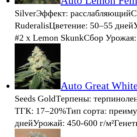
Auto Lemon Femi
SilverЭффект: расслабляющийС
RuderalisЦветение: 50–55 дней
#2 x Lemon SkunkСбор Урожая:
Auto Great Whit
Seeds GoldТерпены: терпинол
ТГК: 17–20%Тип сорта: преиму
днейУрожай: 450-600 г/м²Генети