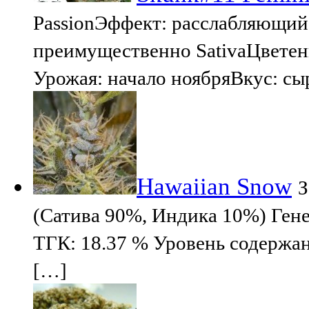
PassionЭффект: расслабляющий
преимущественно SativaЦветен
Урожая: начало ноябряВкус: 
Hawaiian Snow
З
(Сатива 90%, Индика 10%) Гене
ТГК: 18.37 % Уровень содержан
[…]