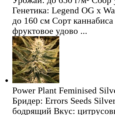
Урожай: до 650 г/м² Сбор
Генетика: Legend OG x Wat
до 160 см Сорт каннабиса 
фруктовое удово ...
Power Plant Feminised Silve
Бридер: Errors Seeds Silv
бодрящий Вкус: цитрусо