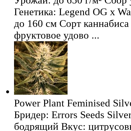
Урожай: до 650 г/м² Сбор
Генетика: Legend OG x Wat
до 160 см Сорт каннабиса 
фруктовое удово ...
Power Plant Feminised Silve
Бридер: Errors Seeds Silv
бодрящий Вкус: цитрусо