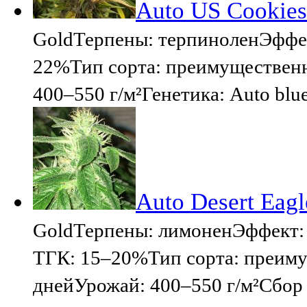
Auto US Cookies
GoldТерпены: терпиноленЭффе
22%Тип сорта: преимущественн
400–550 г/м²Генетика: Auto blu
Auto Desert Eagl
GoldТерпены: лимоненЭффект:
ТГК: 15–20%Тип сорта: преиму
днейУрожай: 400–550 г/м²Сбор