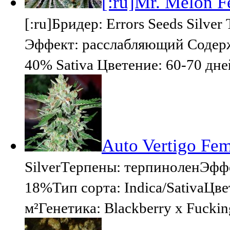
[:ru]Mr. Melon Fe
[:ru]Бридер: Errors Seeds Silv
Эффект: расслабляющий Содерж
40% Sativa Цветение: 60-70 дн
Auto Vertigo Fem
SilverТерпены: терпиноленЭфф
18%Тип сорта: Indica/SativaЦв
м²Генетика: Blackberry x Fucki